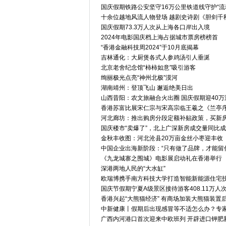
国庆假期铁路公安坚守16万公里铁道线守护“流
十余位越地风流人物登场 越剧史诗剧《胆剑千
国庆假期73.3万人次从上海各口岸出入境
2024年电影国庆档上海占据城市票房榜榜首
“香港金融科技周2024”于10月底揭幕
吉林通化：大厨煲各式人参鸡汤引人垂涎
北京老舍纪念馆“柿柿如意”吸引游客
绚丽极光点亮“神州北极”漠河
湖南靖州：登顶飞山 邂逅绝美日出
山西昔阳：农文旅融合火出圈 国庆假期迎40万
香港苏富比展宋仁宗与宋高宗临王羲之《兰亭
河北廊坊：推出购房分段定额补贴政策，买新房
国庆楼市“卖爆了”，北上广深新房成交量同比
金秋丰收图：河北沧县20万亩金丝小枣迎丰收
中国企业出海新阶段：“只有做了品牌，才能留
《九龙城寨之围城》电影展启动礼在香港举行
深港两地人民的“大水缸”
欧瑞博携手南方科技大学打造智能新能源住宅
国庆节假期宁夏A级景区接待游客408.11万人
香港兴起“大熊猫经济” 有商场加装大熊猫装置后
中新健康丨假期后出现感冒等不适怎么办？专
广西内河港口首次迎来中欧班列 开辟进口钾肥