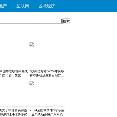
地产
互联网
区域经济
24中国攀岩联赛揭幕战
“沙洲优黄杯”2024年风筝
在四川眉山落幕
板亚洲锦标赛将在浙江舟
山启幕
夫女子中巡菁英赛落
2024全国秋季“村晚”示范
纪钰爱以2杆优势夺冠
展示活动走进广东东源