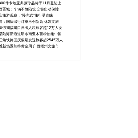
300件卡地亚典藏珍品将于11月登陆上
西晋城：车辆不慎陷坑 交警出动保障
庆旅游观察：“慢充式”旅行受青睐
滴：国庆出行订单再创新高 休娱文旅
庆假期福建口岸出入境旅客超12万人次
部陆海新通道助东南亚木薯粉热销中国
三角铁路国庆假期发送旅客超2545万人
维新场景加持黄金周 广西梧州文旅市