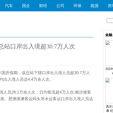
汽车
国企
财经
公司
环保
能源
房
金融
站口岸出入境超30.7万人次
20
国庆假期，该总站下辖口岸出入境人员超30.7万人
均出入境人员达4.4万余人次。
人员28.1万余人次，日均客流超4万人次;南沙港客
运港、琶洲港澳客运码头等水运客运口岸出入境人员达
高尔
幕 