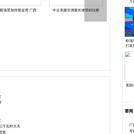
万
新场景加持黄金周 广西
中企承建非洲最长矮塔斜拉桥
双汇参展第
欧瑞
打造
第二届无锡
美国
次
件
要闻
大
广
0亿千瓦时大关
专
馆奖