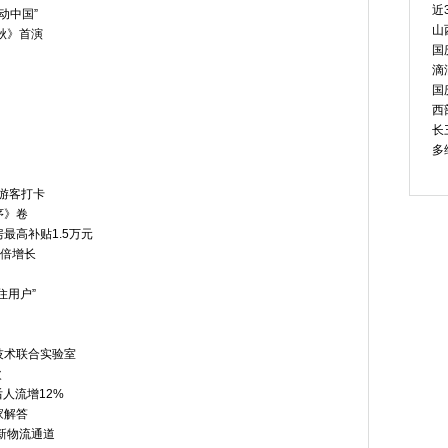
近
动中国”
山
秋》首演
国
滴
国
西
长
多
游客打卡
序》卷
最高补贴1.5万元
成倍增长
住用户”
技术联合实验室
次
人流增12%
家解答
新物流通道