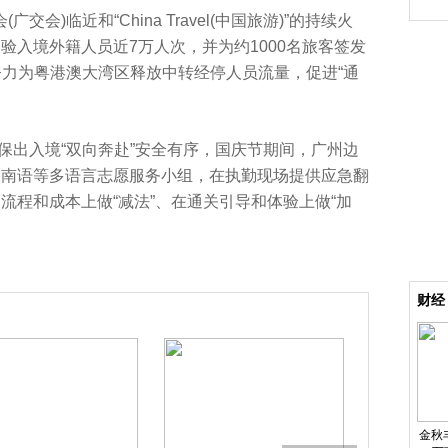
交会)临近和“China Travel(中国旅游)”的持续火
验入境外籍人员近7万人次，并为约1000名旅客签发
，努力为粤港澳大湾区释放中转经停人员流量，促进“通
保出入境“双向奔赴”安全有序，国庆节期间，广州边
越南语等多语言志愿服务小组，在执勤现场提供应急翻
流程和成本上做“减法”、在通关引导和体验上做“加
院线路1线路2线路3
财经
金秋