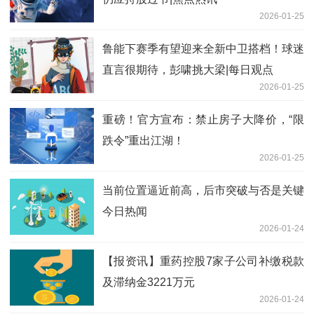
2026-01-25
鲁能下赛季有望迎来全新中卫搭档！球迷
直言很期待，彭啸挑大梁|每日观点
2026-01-25
重磅！官方宣布：禁止房子大降价，“限
跌令”重出江湖！
2026-01-25
当前位置逼近前高，后市突破与否是关键
今日热闻
2026-01-24
【报资讯】重药控股7家子公司补缴税款
及滞纳金3221万元
2026-01-24