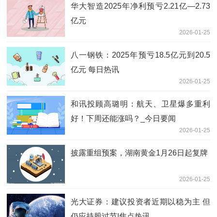
华大智造2025年净利预亏2.21亿—2.73
亿元
2026-01-25
八一钢铁：2025年预亏18.5亿元到20.5
亿元 每日热讯
2026-01-25
和讯投顾高璐明：航天、卫星爆多重利
好！下周还能涨吗？_今日要闻
2026-01-25
披露重组预案，湖南黄金1月26日起复牌
2026-01-25
光大证券：建议投资者近期以稳为主 但
仍应持股过节|焦点热讯