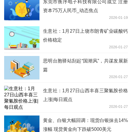
东莞市衡序电子科技有限公司成立 注册
资本75万人民币_动态焦点
2026-01-19
生意社：1月27日上饶市朗青矿业碳酸钙
价格稳定
2026-01-27
思明台胞驿站刮起“国潮风”，共谋发展新
篇
2026-01-27
生意社：1月27日山西丰喜三聚氰胺价格
上涨|每日观点
2026-01-27
黄金、白银大幅回调：现货白银抹去14%
涨幅 现货黄金向下跌破5000美元