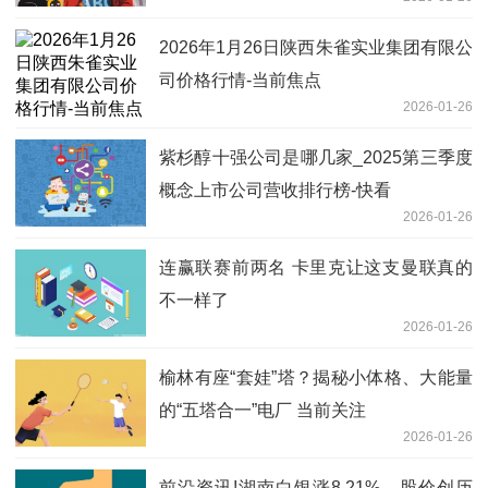
2026年1月26日陕西朱雀实业集团有限公
司价格行情-当前焦点
2026-01-26
紫杉醇十强公司是哪几家_2025第三季度
概念上市公司营收排行榜-快看
2026-01-26
连赢联赛前两名 卡里克让这支曼联真的
不一样了
2026-01-26
榆林有座“套娃”塔？揭秘小体格、大能量
的“五塔合一”电厂 当前关注
2026-01-26
前沿资讯!湖南白银涨8.21%，股价创历