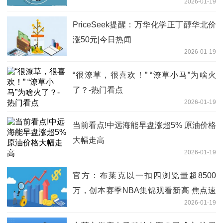
2026-01-19
同，用于新加坡建屋发展局建筑
PriceSeek提醒：万华化学正丁醇华北价
涨50元|今日热闻
2026-01-19
“很潦草，很喜欢！” “潦草小马”为啥火
了？-热门看点
2026-01-19
当前看点!中远海能早盘涨超5% 原油价格
大幅走高
2026-01-19
官方：布莱克以一扣四浏览量超8500
万，创本赛季NBA集锦观看新高 焦点速
2026-01-19
讯