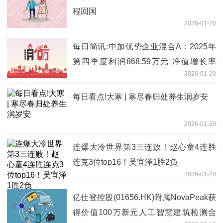
程回国
2026-01-20
每日简讯:中加优势企业混合A：2025年
第四季度利润868.59万元 净值增长率
2026-01-20
32.52%
每日看点!大寒 | 寒尽春归处养生润岁安
2026-01-20
连爆大冷世界第3三连败！赵心童4连胜
连克3位top16！吴宜泽1胜2负
2026-01-20
亿仕登控股(01656.HK)附属NovaPeak获
得价值100万新元人工智慧建筑检测合