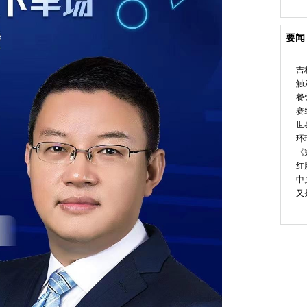
要闻
吉
触
餐
赛
世
环
《
红魔
中
又