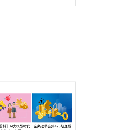
买入
看料】AI大模型时代
企鹅读书会第425期直播