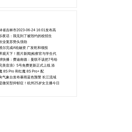
热点
林省吉林市2023-06-24 16:01发布高
乐夜话：我见到了被毁约的校招生
饮业复苏势头强劲
维尔完成A轮融资 广发乾和领投
界观天下！图片新闻|检察官与学生代
球快播：费迪南德：曼联不该把7号给
完美音浪》5号免费更新正式上线 添
 8S Pro 和红魔 8S Pro+ 配
央气象台发布暴雨蓝色预警 长江流域
是微笑型抑郁症！杭州25岁女主播今日