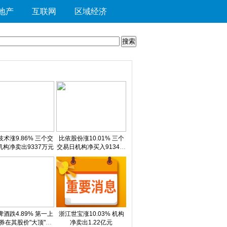
地产
互联网
区域经济
术涨9.86% 三个交
比依股份涨10.01% 三个
机构净卖出9337万元
交易日机构净买入9134万
元
酒跌4.89% 第一上
浙江世宝涨10.03% 机构
券在其股价"大顶"喊
净卖出1.22亿元