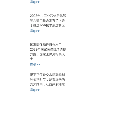
详细>>
2023年，工业和信息化部
等八部门联合发布了《关
于推进IPv6技术演进和应
详细>>
国家医保局近日公布了
2023年国家医保目录调整
方案。国家医保局相关人
士
详细>>
眼下正值杂交水稻夏季制
种插秧时节，趁着近来的
充沛降雨，江西萍乡湘东
详细>>