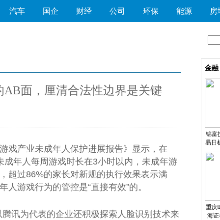
汽车
国企
财经
公司
环保
能源
房
金融
的AB面，厘清合法性边界是关键
锦富技
易日
2中国游戏产业未成年人保护进展报告》显示，在
七成未成年人每周游戏时长在3小时以内，未成年游
，超过86%的家长对新规的执行效果表示满
年人游戏行为的管控是“直接有效”的。
重庆啤
，以腾讯为代表的企业还积极探索人脸识别技术来
海证