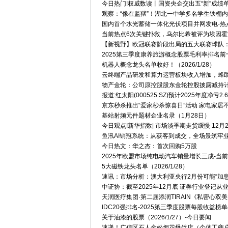
今日热门!权威数读丨国资央企交出五“新”成绩
观察：“像在监狱”！湖北一中学多名学生铁棚
国内首个水光蓄储一体化光伏项目并网发电-热
当前热点6次关键扑救，乌尔比希被评为埃因霍
【新视野】欧冠联赛阶段出局的五大联赛球队
2025第三季度康养旅游概念股票毛利率排名前
机器人概念龙头名单收好！（2026/1/28）
云终端产品研发和算力运营板块收入增加，蜂助手20
物产金轮：公司原控股股东金轮控股披露减持
报道:红太阳(000525.SZ)预计2025年度净亏2
京东秒杀推出“爱家秒杀惊喜日”活动 家电家居
基站射频元件题材企业名录（1月28日）
今日观点!新华指数| 市场淡季期走货缓慢 12月
鱼汛AI销冠系统：从获客到成交，全场景筑牢
今日热文：华之杰：首次回购5万股
2025年欧盟市场纯电动汽车销量增长三成-当
5大磁铁龙头名单（2026/1/28）
速讯：市场分析：澳大利亚央行2月份可能“加息
中证协：截至2025年12月底 证券行业登记从业
天润医疗集团·第二届添润TIRAIN《私密心
IDC20强排名-2025第三季度股票每股收益榜
关于油漆的股票（2026/1/27）-今日要闻
速递！广信区石人金松烟花爆竹店（个体工商户