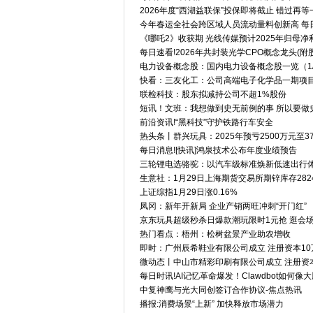
2026年度“西湖益联保”投保即将截止 错过再等
今年春运全社会跨区域人员流动量料创新高 每
《哪吒2》收获期 光线传媒预计2025年归母净
每日速看!2026年共封装光学CPO概念龙头(附股票名
电力设备概念股：国内电力设备概念股一览（1/
快看：三友化工：公司高端电子化学品一期项
联检科技：股东拟减持公司不超1%股份
短讯！文班：我想做到史无前例的事 所以要做
前沿资讯!“黑科技”守护铁路行车安全
热头条丨群兴玩具：2025年预亏2500万元至3
每日消息![快讯]鸿泉技术公布年度业绩预告
三轮锂电选骆驼：以汽车级标准焕新低速出行体
生意社：1月29日上海期货交易所期锌库存282
上证综指1月29日涨0.16%
凤冈：新年开新局 企业产销两旺冲刺“开门红”
京东玩具超级秒杀日爆款潮玩限时1元抢 逛会
热门看点：梧州：松树盆景产业助农增收
即时：广州辰希鞋业有限公司成立 注册资本10
微动态丨中山市精彩印刷有限公司成立 注册资
每日时讯!AI记忆革命爆发！Clawdbot如何
中复神鹰与光大同创签订合作协议-焦点热讯
播报:消费场景“上新” 加快释放市场潜力