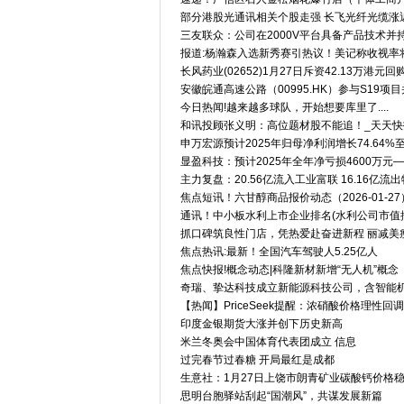
部分港股光通讯相关个股走强 长飞光纤光缆涨近
三友联众：公司在2000V平台具备产品技术并
报道:杨瀚森入选新秀赛引热议！美记称收视率
长风药业(02652)1月27日斥资42.13万港元回
安徽皖通高速公路（00995.HK）参与S19项
今日热闻!越来越多球队，开始想要库里了....
和讯投顾张义明：高位题材股不能追！_天天快
申万宏源预计2025年归母净利润增长74.64%至9
显盈科技：预计2025年全年净亏损4600万元—
主力复盘：20.56亿流入工业富联 16.16亿流
焦点短讯！六甘醇商品报价动态（2026-01-27
通讯！中小板水利上市企业排名(水利公司市值
抓口碑筑良性门店，凭热爱赴奋进新程 丽减美瘦
焦点热讯:最新！全国汽车驾驶人5.25亿人
焦点快报!概念动态|科隆新材新增“无人机”概念
奇瑞、挚达科技成立新能源科技公司，含智能
【热闻】PriceSeek提醒：浓硝酸价格理性回调
印度金银期货大涨并创下历史新高
米兰冬奥会中国体育代表团成立 信息
过完春节过春糖 开局最红是成都
生意社：1月27日上饶市朗青矿业碳酸钙价格
思明台胞驿站刮起“国潮风”，共谋发展新篇