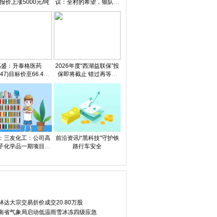
报价上涨5000元/吨
议：全村的希望，狼队动
用宝贵外卡 聚看点
高盛：升泰格医药
2026年度“西湖益联保”投
347)目标价至66.4港
保即将截止 错过再等一
预计订单势头将复苏
年！ 每日速看
门打出精准服
【环球财经】2025年荷兰农产
我国自主研发注射用硼
：三友化工：公司高
前沿资讯!“黑科技”守护铁
子化学品一期项目目
路行车安全
前正在试生产阶段
球迷！本赛季
万科A短线拉升，盘中一度涨
*ST绿康：公司当前核
林达大宗交易折价成交20.80万股
南省气象局启动低温雨雪冰冻四级应急