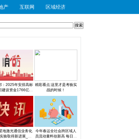
地产
互联网
区域经济
部：2025年安排高标
精彩看点:这里才是考验实
田建设资金1766亿元
战的时候！
每日播报
星地激光通信业务化
今年春运全社会跨区域人
实验取得新进展_观
员流动量料创新高 每日热