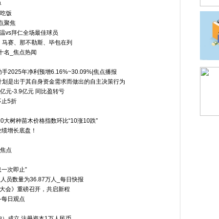
单
内吃饭
点聚焦
温vs拜仁全场最佳球员
：马赛、那不勒斯、毕包在列
十名_焦点热闻
25年净利预增6.16%~30.09%|焦点播报
计划是出于其自身资金需求而做出的自主决策行为
.6亿元-3.9亿元 同比盈转亏
不止5折
20大树种苗木价格指数环比“10涨10跌”
业绩增长底盘！
前焦点
一次即止”
人员数量为36.87万人_每日快报
双美大会》重磅召开，共启新程
单-每日观点
）成立 注册资本1万人民币