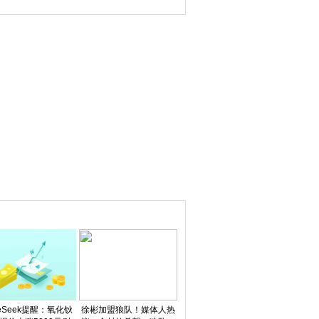
察
文
ceSeek提醒：氧化钬
徐彬加盟狼队！媒体人热