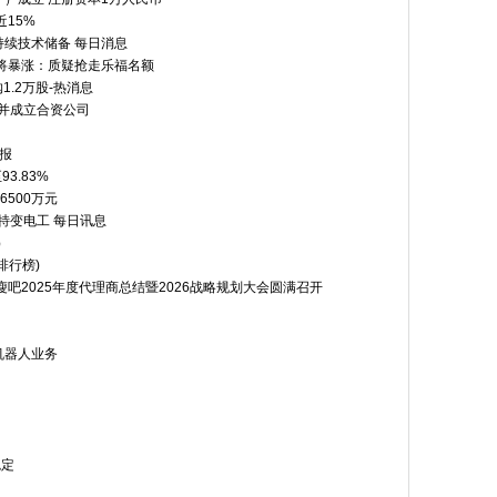
15%
持续技术储备 每日消息
将暴涨：质疑抢走乐福名额
购1.2万股-热消息
目并成立合资公司
报
3.83%
6500万元
出特变电工 每日讯息
）
排行榜)
吧2025年度代理商总结暨2026战略规划大会圆满召开
机器人业务
稳定