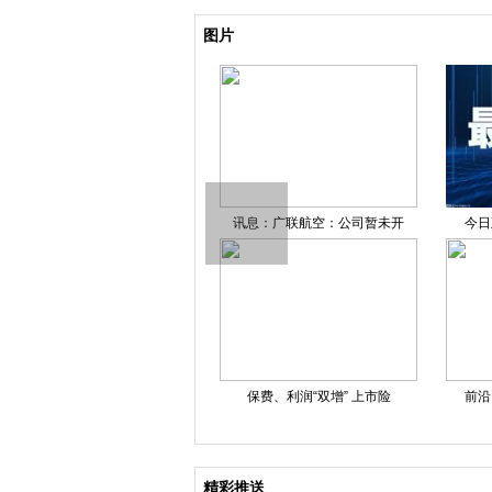
关键词：
实况网
热点资讯
图片
夜决战日本队！一起为中国
讯息：广联航空：公司暂未开
今日观点
25年我国服务业转型升级步
保费、利润“双增” 上市险
前沿资讯
精彩推送