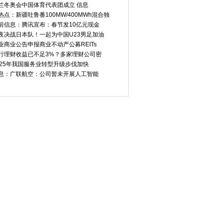
兰冬奥会中国体育代表团成立 信息
热点：新疆吐鲁番100MW/400MWh混合独
前信息：腾讯宣布：春节发10亿元现金
夜决战日本队！一起为中国U23男足加油
业商业公告申报商业不动产公募REITs
行理财收益已不足3%？多家理财公司密
025年我国服务业转型升级步伐加快
息：广联航空：公司暂未开展人工智能