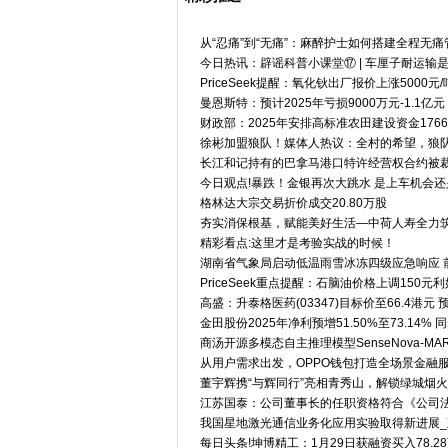
从“忍痛”到“无痛”：麻醉护士如何搭建全程无痛
今日热讯：辟谣科普小课堂⑰ | 车厘子耐运输
PriceSeek提醒：氧化钬出厂报价上涨5000元/
曼恩斯特：预计2025年亏损9000万元-1.1亿元
财政部：2025年安排高标准农田建设资金176
徐彬加盟狼队！媒体人热议：全村的希望，狼队
长江和记持有的巴拿马港口特许经营权合约被裁
今日观点!暴跌！金银再次大跳水 是上车机会
格林达大宗交易折价成交20.80万股
夯实消保根基，赋能美好生活—中荷人寿全力
精彩看点:这里才是考验实战的时候！
湖南省气象局启动低温雨雪冰冻四级应急响应 
PriceSeek重点提醒：石脑油价格上调150元
高盛：升泰格医药(03347)目标价至66.4港元
金田股份2025年净利预增51.50%至73.14
商汤开源多模态自主推理模型SenseNova-MAR
从用户需求出发，OPPO钱包打造全场景金融
董宇辉携“与辉同行”亮相青秀山，解锁绿城烟
江苏国泰：公司董事长的任职资格符合《公司
我国星地激光通信业务化应用实验取得新进展_
每日头条!坤博精工：1月29日获融资买入78.2