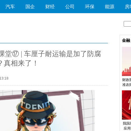
汽车
国企
财经
公司
环保
能源
房
金融
堂⑰ | 车厘子耐运输是加了防腐
？真相来了！
13:18
财政
准农
我国
应用