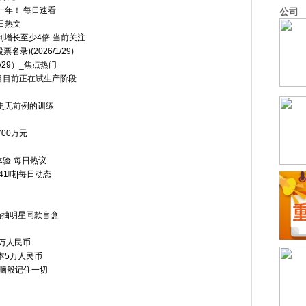
一年！ 每日速看
公司
日热文
利增长至少4倍-当前关注
录)(2026/1/29)
29）_焦点热门
目目前正在试生产阶段
史无前例的训练
700万元
验-每日热议
41吨|每日动态
场抽明星同款盲盒
万人民币
本5万人民币
像大脑般记住一切