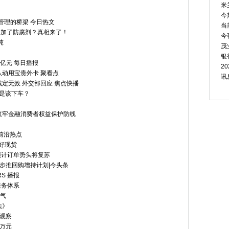
米
今
管理的桥梁 今日热文
当
是加了防腐剂？真相来了！
今
吨
茂
银
6亿元 每日播报
2
动用宝贵外卡 聚看点
讯
定无效 外交部回应 焦点快播
还是该下车？
筑牢金融消费者权益保护防线
前沿热点
利好现货
 预计订单势头将复苏
% 同步推回购增持计划|今头条
S 播报
服务体系
火气
法》
观察
8万元