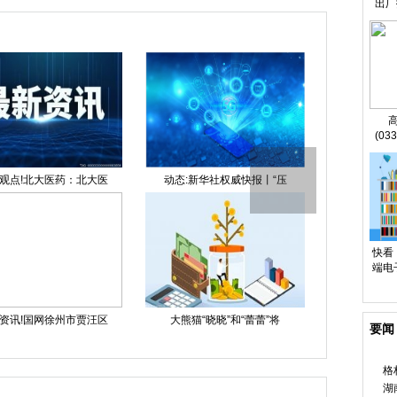
出厂
(03
元 
!北大医药：北大医
动态:新华社权威快报丨“压
当前关注:多部
快看
端电
!国网徐州市贾汪区
大熊猫“晓晓”和“蕾蕾”将
太阳最美忠实女
要闻
格
湖