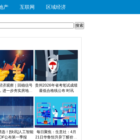
地产
互联网
区域经济
经济观察｜回稳信号
贵州2026年省考笔试成绩
，进一步夯实房地产
最低合格线公布 时讯
量发展根基_每日头
条
精选！[快讯]人工智能
每日聚焦：生意社：4月
LOF公布第一季报
21日华鲁恒升异丁醛价格