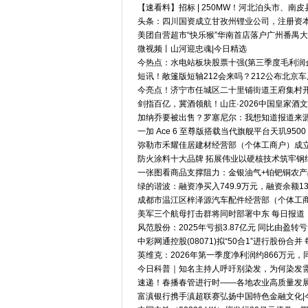
【速看料】招标 | 250MW！河北泊头市、南
头条：四川国资成立甘孜州锂业公司，注册资本
美团自营超市“快乐猴”华南首店落户广州番禺大
微视频丨山河迎忠魂|今日精选
今热点：水电站板块股票十强(第三季度毛利润
短讯！敞篷版短轴212会来吗？212公布北京车
今亮点！济宁市任城区二十里铺街道王府集村开
剑指百亿，冀酒领航！山庄·2026中国皇家酒
加纳乔要被出售？罗塞尼尔：我想知道报道来
一加 Ace 6 至尊版搭载当代旗舰平台天玑950
弥勒市禾耀佳居建材经营部（个体工商户）成立
防火涂料十大品牌 拓展伟业以硬核技术筑牢钢
一张图看商品支撑阻力：金银油气+铂钯铜农产品期
绿的谐波：融资净买入749.9万元，融资余额13
成都市温江区梓泽源汽车配件经营部（个体工商
美军三个航母打击群将同时部署中东 每日报道
风范股份：2025年亏损3.87亿元 同比由盈转亏
中彩网通控股(08071)拟“50合1”进行股份合并
英维克：2026年第一季度净利润约866万元，同
今日科普｜知名主持人呼吁别染发，为何染发
速递！春播春管进行时——各地农业高质量发
富滇银行携手滇超联赛弘扬中国特色金融文化|