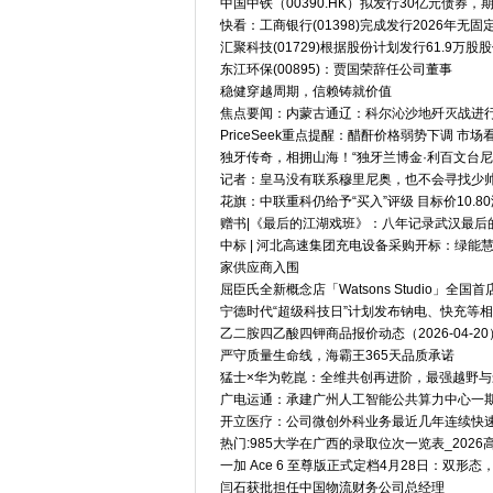
中国中铁（00390.HK）拟发行30亿元债券，
快看：工商银行(01398)完成发行2026年无固
汇聚科技(01729)根据股份计划发行61.9万股
东江环保(00895)：贾国荣辞任公司董事
稳健穿越周期，信赖铸就价值
焦点要闻：内蒙古通辽：科尔沁沙地歼灭战进
PriceSeek重点提醒：醋酐价格弱势下调 市
独牙传奇，相拥山海！“独牙兰博金·利百文台
记者：皇马没有联系穆里尼奥，也不会寻找少
花旗：中联重科仍给予“买入”评级 目标价10.8
赠书|《最后的江湖戏班》：八年记录武汉最后
中标 | 河北高速集团充电设备采购开标：绿
家供应商入围
屈臣氏全新概念店「Watsons Studio」全
宁德时代“超级科技日”计划发布钠电、快充等
乙二胺四乙酸四钾商品报价动态（2026-04-20
严守质量生命线，海霸王365天品质承诺
猛士×华为乾崑：全维共创再进阶，最强越野
广电运通：承建广州人工智能公共算力中心一期10
开立医疗：公司微创外科业务最近几年连续快
热门:985大学在广西的录取位次一览表_202
一加 Ace 6 至尊版正式定档4月28日：双形
闫石获批担任中国物流财务公司总经理