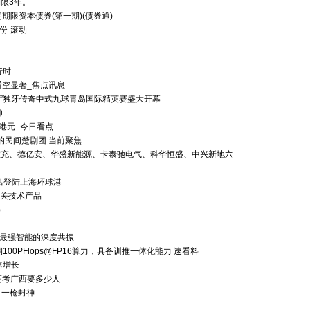
期限3年。
定期限资本债券(第一期)(债券通)
股份-滚动
行时
场看空显著_焦点讯息
尼”独牙传奇中式九球青岛国际精英赛盛大开幕
帅
0港元_今日看点
的民间楚剧团 当前聚焦
能慧充、德亿安、华盛新能源、卡泰驰电气、科华恒盛、中兴新地六
国首店登陆上海环球港
相关技术产品
）
与最强智能的深度共振
0PFlops@FP16算力，具备训推一体化能力 速看料
速增长
6高考广西要多少人
态，一枪封神