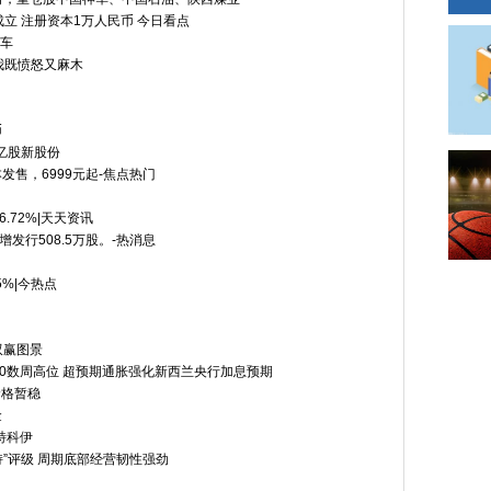
立 注册资本1万人民币 今日看点
列车
我既愤怒又麻木
币
5亿股新股份
笔记本发售，6999元起-焦点热门
.72%|天天资讯
增发行508.5万股。-热消息
5%|今热点
双赢图景
30数周高位 超预期通胀强化新西兰央行加息预期
价格暂稳
金
特科伊
持”评级 周期底部经营韧性强劲