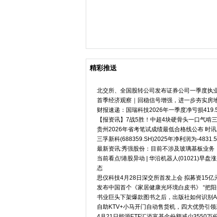
生意社：4月14日独山子石化P
七旬
精彩推送
北交所、全国股转公司发布证券公司一季度执
首季经济观察｜回稳信号增强，进一步夯实房
财报速递：国瑞科技2026年一季度净亏损419.
【报资讯】7战5胜！中超4块硬骨头一口气啃
贵州2026年省考笔试成绩最低合格线公布 时讯
三孚新科(688359.SH)2025年净利润为-48
最新资讯:秀强股份：目前不涉及玻璃基板业务
当前看点!港股异动 | 华沿机器人(01021)
态
思仪科技4月28日深交所首发上会 拟募资15亿
发布中国首个《家居健康光环境白皮书》 “把
书业巨头下架爆款图书之后，出版社如何识别A
自助KTV+小马开门自动售货机，四大优势引
4月21日能源ETF汇添富基金份额减少355