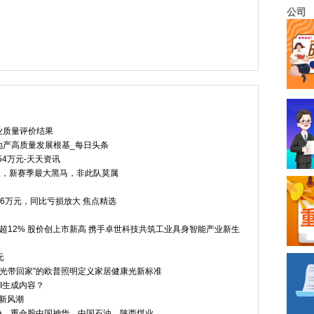
公司
老人二次脑梗后中西医结
热文：通策医疗12倍高溢价关
日本电气(Ni
业质量评价结果
地产高质量发展根基_每日头条
54万元-天天资讯
三，新赛季最大黑马，非此队莫属
31.56万元，同比亏损放大 焦点精选
早盘涨超12% 股价创上市新高 携手卓世科技共筑工业具身智能产业新生
元
阳光带回家”的欧普照明定义家居健康光新标准
I生成内容？
领新风潮
0万份，重仓股中国神华、中国石油、陕西煤业