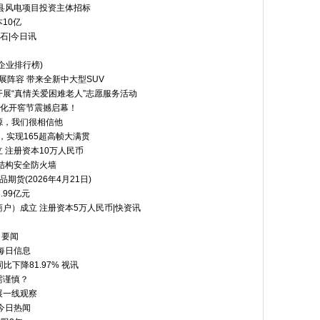
皮县风电项目投资主体招标
10亿
石|今日讯
企业排行榜)
展阵容 带来全新中大型SUV
展“真情关爱困难老人”志愿服务活动
文化开窖节震撼启幕！
源，我们很相信他
0，实现165超高帧大满贯
 注册资本10万人民币
结构安全防火墙
货(2026年4月21日)
.99亿元
户）成立 注册资本5万人民币|快资讯
 要闻
 每日信息
比下降81.97% 视讯
需谨慎？
展一线观察
今日热闻