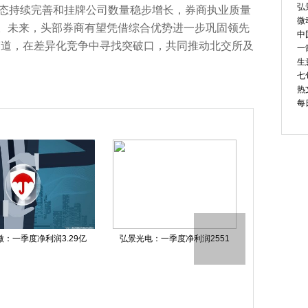
弘
态持续完善和挂牌公司数量稳步增长，券商执业质量
微
用。未来，头部券商有望凭借综合优势进一步巩固领先
中
赛道，在差异化竞争中寻找突破口，共同推动北交所及
一
生
七
热
每
队止步U20女足亚洲杯半
一箭八星！我国成功发射吉星
每日信息：