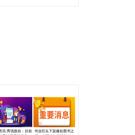
暂稳
资讯:秀强股份：目前
书业巨头下架爆款图书之