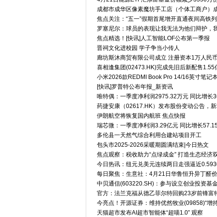
成都市成华区像素魔坊手工店（个体工商户）成
焦点关注：“五一”假期首尾增开直通夜间高铁
罗塞尼尔：球员的表现让我无法为他们辩护，
焦点精选！[快讯]人工智能LOF公布第一季报
晋祠文化进校园 学子争当小传人
廊坊斯沐商贸有限公司成立 注册资本1万人民
喜相逢集团(02473.HK)完成先旧后新配售1.5
小米2026款REDMI Book Pro 14/16英寸
[快讯]罗普特公布年报_新资讯
唯特偶：一季度净利润2975.32万元 同比增长36
药捷安康（02617.HK）发布股份变动公告，新
伊朗航空将恢复国内航班 焦点快报
瑞芯微：一季度净利润3.29亿元 同比增长57.1
多伦县一天然气综合利用合建站项目开工
包头市2025-2026采暖期圆满结束|今日热文
焦点观察：税收助力“点绿成金” 打造生态经济
今日热讯：纽元兑美元连续两日走强逼近0.59
每日聚焦：生意社：4月21日华鲁恒升异丁醛
中贝通信(603220.SH)：参与设立创业投资基
官方：法兰克福从德乙菲尔特回购23岁前锋富
今亮点！开源证券：维持优然牧业(09858)“增
天猫超市发布AI超市智能体“超喵1.0” 观察