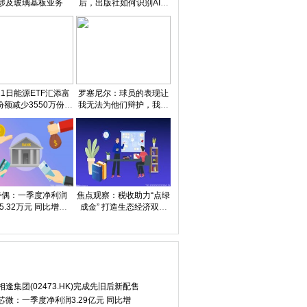
涉及玻璃基板业务
后，出版社如何识别AI生
成内容？
21日能源ETF汇添富
罗塞尼尔：球员的表现让
份额减少3550万份，
我无法为他们辩护，我既
股中国神华、中国石
愤怒又麻木
油、陕西煤业
特偶：一季度净利润
焦点观察：税收助力“点绿
75.32万元 同比增长
成金” 打造生态经济双赢
6.72%|天天资讯
图景
相逢集团(02473.HK)完成先旧后新配售
芯微：一季度净利润3.29亿元 同比增