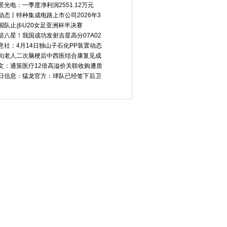
景光电：一季度净利润2551.12万元
动态丨特种集成电路上市公司2026年3
国队止步U20女足亚洲杯半决赛
箭八星！我国成功发射吉星高分07A02
意社：4月14日独山子石化PP装置动态
旬老人二次脑梗后中西医结合康复见成
文：通策医疗12倍高溢价关联收购遭质
日信息：猛龙官方：球队已经签下后卫
猛龙官方：球队已
外交部：中方始终支持阿巴双
头条：从赏花“流