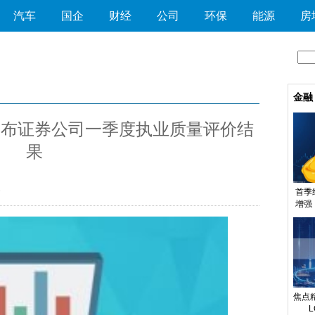
汽车
国企
财经
公司
环保
能源
房
金融
发布证券公司一季度执业质量评价结
果
1
首季
增强
高质
焦点