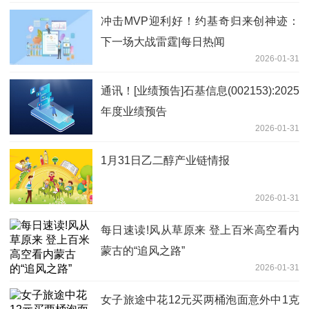
冲击MVP迎利好！约基奇归来创神迹：
下一场大战雷霆|每日热闻
2026-01-31
通讯！[业绩预告]石基信息(002153):2025
年度业绩预告
2026-01-31
1月31日乙二醇产业链情报
2026-01-31
每日速读!风从草原来 登上百米高空看内
蒙古的“追风之路”
2026-01-31
女子旅途中花12元买两桶泡面意外中1克