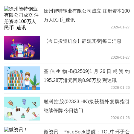
徐州智特钢业有限公司成立 注册资本100
万人民币_速讯
2026-01-27
【今日投资机会】静观其变|每日消息
2026-01-27
荃信生物-B(02509)1月26日耗资约
195.28万港元回购8.96万股 观速讯
2026-01-26
融科控股(02323.HK)接获额外复牌指引
继续停牌 今日热门
2026-01-26
微资讯！PriceSeek提醒：TCL中环子公