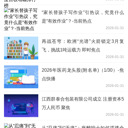
“家长替孩子写作业”引热议，究竟什么
是“有效作业”？-当前热点
2026-01-31
再战苍穹：欧洲“光谱”火箭锁定3月复
飞，挑战1吨运载力 即时焦点
2026-01-31
2026年医药龙头股(附名单)（1/30）-焦
点快播
2026-01-31
江西群泰合包装有限公司成立 注册资本5
万人民币 聚焦
2026-01-31
从“忍痛”到“无痛”：麻醉护士如何搭建全