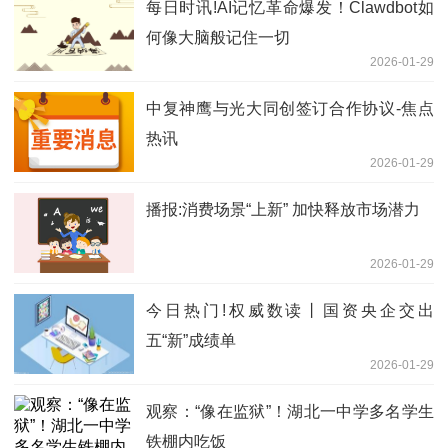
每日时讯!AI记忆革命爆发！Clawdbot如
何像大脑般记住一切
2026-01-29
中复神鹰与光大同创签订合作协议-焦点
热讯
2026-01-29
播报:消费场景“上新” 加快释放市场潜力
2026-01-29
今日热门!权威数读丨国资央企交出
五“新”成绩单
2026-01-29
观察：“像在监狱”！湖北一中学多名学生
铁棚内吃饭