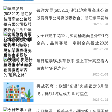
镇洋发展(603213):浙江沪杭甬高速公路
股份有限公司换股吸收合并浙江镇洋发展
2026-01-31
股份有限公司暨关联交易报告书（草案）
与预案差异情况对比说明
女子旅途中花12元买两桶泡面意外中1克
金条，品牌客服：定制金条投放2026
2026-01-31
份，无法计算准确中奖概率|焦点要闻
每日速读!风从草原来 登上百米高空看内
蒙古的“追风之路”
2026-01-31
再战苍穹：欧洲“光谱”火箭锁定3月复
飞，挑战1吨运载力 即时焦点
2026-01-31
今日热讯：辟谣科普小课堂⑰ | 车厘子耐