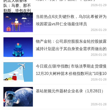
2026-01-29
当前热点6次关键扑救，乌尔比希被评为
埃因霍温vs拜仁全场最佳球员
2026-01-29
物产金轮：公司原控股股东金轮控股披露
减持计划是出于其自身资金需求而做出的
2026-01-28
自主决策行为
今日观点!新华指数| 市场淡季期走货缓慢
12月20大树种苗木价格指数环比“10涨10
2026-01-28
跌”
基站射频元件题材企业名录（1月28日）
2026-01-28