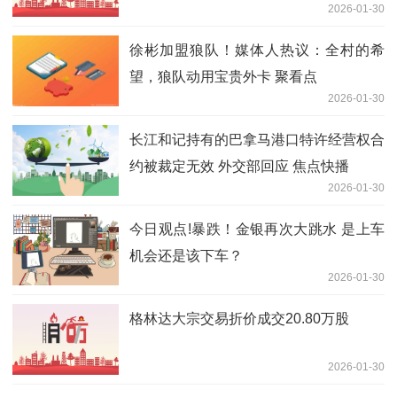
2026-01-30
徐彬加盟狼队！媒体人热议：全村的希
望，狼队动用宝贵外卡 聚看点
2026-01-30
长江和记持有的巴拿马港口特许经营权合
约被裁定无效 外交部回应 焦点快播
2026-01-30
今日观点!暴跌！金银再次大跳水 是上车
机会还是该下车？
2026-01-30
格林达大宗交易折价成交20.80万股
2026-01-30