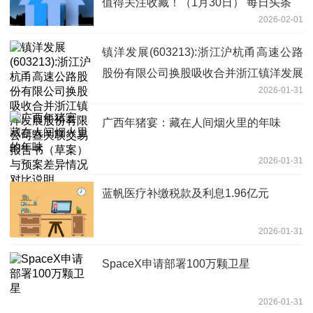
值得关注收藏！（1月30日） 每日头条
2026-02-01
镇洋发展(603213):浙江沪杭甬高速公路
股份有限公司换股吸收合并浙江镇洋发展
2026-01-31
股份有限公司暨关联交易报告书（草案）
与预案差异情况对比说明
广西年猪宴：藏在人间烟火里的年味
2026-01-31
蓝帆医疗补缴税款及利息1.96亿元
2026-01-31
SpaceX申请部署100万颗卫星
2026-01-31