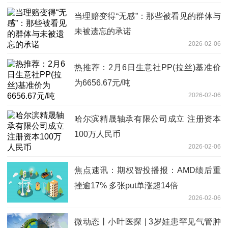
当理赔变得“无感”：那些被看见的群体与
未被遗忘的承诺
2026-02-06
热推荐：2月6日生意社PP(拉丝)基准价
为6656.67元/吨
2026-02-06
哈尔滨精晟轴承有限公司成立 注册资本
100万人民币
2026-02-06
焦点速讯：期权智投播报：AMD绩后重
挫逾17% 多张put单涨超14倍
2026-02-06
微动态丨小叶医探 | 3岁娃患罕见气管肿