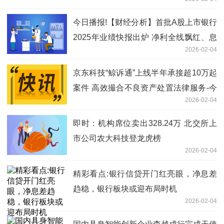
今日播报!【财经分析】首批A股上市银行
2025年业绩快报出炉 净利全线飘红、息
2026-02-04
差企稳托底基本面
京东科技“鲸诉通”上线半年承接超10万起
案件 高效撮合不良资产处置法律服务-今
2026-02-04
日聚焦
即时：机构席位卖出328.24万 北交所上
市公司农大科技登龙虎榜
2026-02-04
精彩看点:银行信贷开门红亮眼，净息差
趋稳，银行板块或迎布局时机
2026-02-04