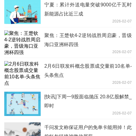
宁夏：累计外送电量突破9000亿千瓦时
新能源占比近三成
2026-02-07
聚焦：王楚钦4-2逆转战胜周启豪，晋级
海口亚洲杯四强
2026-02-07
2月6日联发科概念股票成交量前10名单-
头条焦点
2026-02-07
[快讯]下周一9股面临抛压 20.8亿股解禁_
即时
2026-02-07
千问发文称保证用户的免单卡能用掉！此