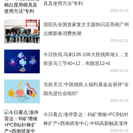
具及使用方法”专利
2026-02-11
屈臣氏全国首家复古主题快闪店亮相广州
点燃新春消费热潮
2026-02-11
今日快讯:马刺136-108大胜残阵湖人，文
班亚马三节40+12，布朗尼12+6
2026-02-11
当前关注:中国残疾人福利基金会获评“全
国先进社会组织”
2026-02-11
今日看点:涨停雷达：钨矿增储+PCB钻针
棒扩产+西南研发中心 中钨高新触及涨停
2026-02-11