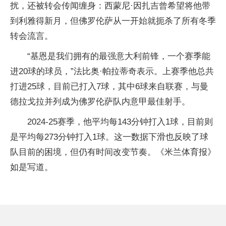
扰，还被转会传闻缠身：西蒙尼·因扎吉曾希望将他带
到利雅得新月，但佛罗伦萨从一开始就扼杀了所有冬季
转会流言。
“基恩是我们拥有的最强意大利前锋，一个赛季能
进20球的球员，”法比奥·帕拉蒂奇表示。上赛季他总共
打进25球，目前已打入7球，其中6球来自联赛，与曼
德拉戈拉并列成为佛罗伦萨队内意甲最佳射手。
2024-25赛季，他平均每143分钟打入1球，目前则
是平均每273分钟打入1球。这一数据下滑也反映了球
队目前的困境，但仍有时间改变节奏。《米兰体育报》
如是写道。