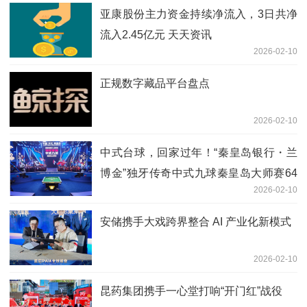
亚康股份主力资金持续净流入，3日共净
流入2.45亿元 天天资讯
2026-02-10
正规数字藏品平台盘点
2026-02-10
中式台球，回家过年！“秦皇岛银行・兰
博金”独牙传奇中式九球秦皇岛大师赛64
2026-02-10
强集结，全球高手逐梦港城
安储携手大戏跨界整合 AI 产业化新模式
2026-02-10
昆药集团携手一心堂打响“开门红”战役