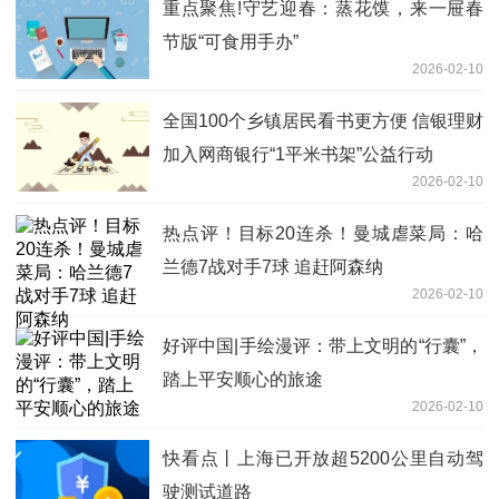
重点聚焦!守艺迎春：蒸花馍，来一屉春
节版“可食用手办”
2026-02-10
全国100个乡镇居民看书更方便 信银理财
加入网商银行“1平米书架”公益行动
2026-02-10
热点评！目标20连杀！曼城虐菜局：哈
兰德7战对手7球 追赶阿森纳
2026-02-10
好评中国|手绘漫评：带上文明的“行囊”，
踏上平安顺心的旅途
2026-02-10
快看点丨上海已开放超5200公里自动驾
驶测试道路