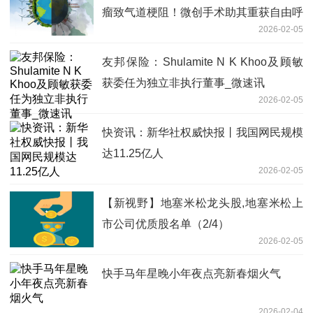
瘤致气道梗阻！微创手术助其重获自由呼
2026-02-05
吸
友邦保险：Shulamite N K Khoo及顾敏
获委任为独立非执行董事_微速讯
2026-02-05
快资讯：新华社权威快报丨我国网民规模
达11.25亿人
2026-02-05
【新视野】地塞米松龙头股,地塞米松上
市公司优质股名单（2/4）
2026-02-05
快手马年星晚小年夜点亮新春烟火气
2026-02-04