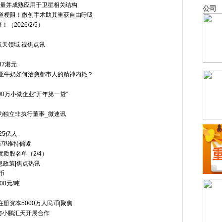
已经批量并成熟应用于卫星相关结构
公司
气道梗阻！微创手术助其重获自由呼吸
2026/2/5）
天领域 视焦点讯
37港元
欧亚牛奶如何治愈都市人的精神内耗？
0万小微企业“开年第一贷”
周
获委任为独立非执行董事_微速讯
25亿人
需有望维持偏紧
质股名单（2/4）
息政策|焦点热讯
币
00元/吨
册资本5000万人民币|聚焦
与小鹏汇天开展合作