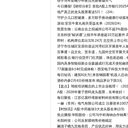
快手马年星晚小年夜点亮新春烟火气
今日播报!【财经分析】首批A股上市银行202
地产真正的龙头股票看这5只！（2/4）
守护少儿口腔健康，多方联手推动健康行动落
滚动:安宫牛黄丸相关受益名单（2026/2/4）
凯普生物：云南众合之拟减持公司不超3%股份
京东科技“鲸诉通”上线半年承接超10万起案件
即时：机构席位卖出328.24万 北交所上市公
济宁市任城区安居街道运河湾社区开展老年人
百事通！品文化、赏非遗，九国外交官齐聚天
精彩看点:银行信贷开门红亮眼，净息差趋稳，
国内具身智能创新企业森越成行完成天使轮融
77座隧道8小时完成体检！西安电子科技大学
每日短讯：建筑N次方| 来首钢园看“机器人总
酒价内参2月4日价格发布 精品茅台下跌3元
【盘点】驾校培训概念的上市企业梳理！（2026/
A股：2026年量子密码龙头股票，名单收好！（
每日聚焦：江苏亿晨纤维新材料科技有限公司成立
一赫（常州）电气有限公司成立 注册资本100
【时快讯】A股:中药板块3大龙头股名单(2/3)
焦点播报:华阳股份：公司与中科海钠合作钠离
长阳科技：公司反射膜销售价格稳定
阚清子晒九宫格美照，产后状态封神，用实力击