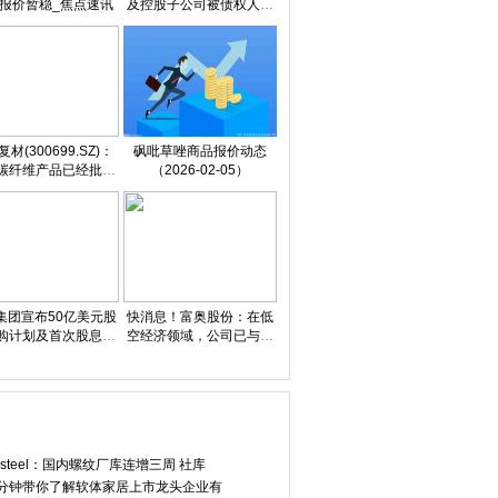
报价暂稳_焦点速讯
及控股子公司被债权人申
请重整
材(300699.SZ)：
砜吡草唑商品报价动态
碳纤维产品已经批量
（2026-02-05）
熟应用于卫星相关结
构
集团宣布50亿美元股
快消息！富奥股份：在低
鲁番100MW/40
当前信息：腾讯宣布：春节发
今夜决战日本队！
购计划及首次股息政
空经济领域，公司已与小
策|焦点热讯
鹏汇天开展合作
ysteel：国内螺纹厂库连增三周 社库
分钟带你了解软体家居上市龙头企业有