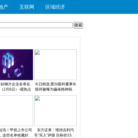
地产
互联网
区域经济
日硅钢片企业名单在
今日精选:爱尔眼科董事长
（2月6日）-观热点
陈邦被曝为骗保精神病医
院实控人，爱尔眼科股价
开盘下跌
短讯！甲烷上市公司
东方证券：维持吉利汽
，这些名单收藏好！
车“买入”评级 目标价23.37