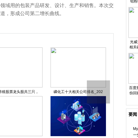
钴粉
等领域用的包装产品研发、设计、生产和销售。本次交
赛道，形成公司第二增长曲线。
光威复
相关
并成
百度
养殖股票龙头股共三只，
磷化工十大相关公司排名_202
今热点：新疆吐
份回
要闻
M
一