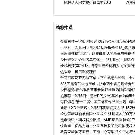
格林达大宗交易折价成交20.8
湖南
精彩推送
金富科技一字板 拟收购控股两公司切入液冷散
生意社：2月6日上海地区钴粉报价暂稳_焦点
当理赔变得“无感”：那些被看见的群体与未被
今日硅钢片企业名单在这！（2月6日）-观热点
长联科技(301618):与专业投资机构共同投资
热头条丨横店影视涨停
千问回应奶茶无法下单：正在紧急加资源，全力
258亿元春节红包压轴，沪市两个多月现金分红近
今日精选:爱尔眼科董事长陈邦被曝为骗保精神
热推荐：2月6日生意社PP(拉丝)基准价为6656.
每日讯息!第十二届中国工笔画作品展走进内蒙
通讯！XD合肥高：2月5日获融资买入15.15万
哈尔滨精晟轴承有限公司成立 注册资本100万
焦点速讯：期权智投播报：AMD绩后重挫逾17%
快看点丨亿晶光电：公司及控股子公司被债权
教育家精神万里行｜王南：心育暖成长 匠心守