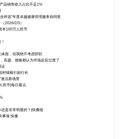
试产品销售收入占比不足1%
展
行业评选”年度卓越健康管理服务协同奖
026/2/3）
本100万人民币
具！
失体面，但我绝不考虑辞职
崩盘，高盛、德银都认为市场反应过度了
册证
信村镇银行副行长
”激活新场景
人民币|每日看点
%
还是非常明显的？|快播报
关事项 快播