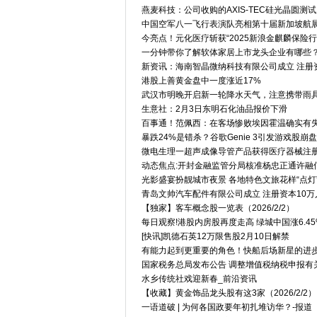
燕麦科技：公司收购的AXIS-TEC硅光晶圆测
中国空军八一飞行表演队亮相第十届新加坡航
今亮点！元化医疗斩获“2025新浪金麒麟保险
一分钟带你了解软体家居上市龙头企业有哪些？（2
新资讯：海南智晶微纳科技有限公司成立 注册资
港股上善黄金盘中一度涨近17%
武汉市明晚开启新一轮降水天气，注意携带雨
生意社：2月3日东明石化油品报价下滑
百事通！范佩西：在客场惨败埃因霍温确实有
暴跌24%是错杀？谷歌Genie 3引发游戏股
微电生理一超声成像导管产品获得医疗器械注
动态焦点:开封金融监管分局核准杨忠正通许融
光影盛宴扮靓城市夜景 各地特色文旅花样“点灯
青岛文帅汽车配件有限公司成立 注册资本10万
【独家】客车概念股一览表（2026/2/2）
每日观察!港股内房股再度走高 绿城中国涨6.45
[快讯]凯德石英12万限售股2月10日解禁
有能力起到更重要的角色！快船后场新星的进步
国家税务总局发布公告 调整增值税纳税申报有
水乡传统社戏迎新春_前沿资讯
【收藏】黄金饰品龙头股有这3家（2026/2/2）
一语道破 | 为何各国政要年初扎堆访华？-报道