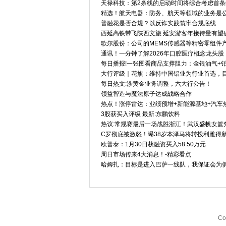
天禄科技：第2条线的启动时间将综合考虑首
精选！航天电器：防务、航天等领域的业务是
普融花是否合规？以反诈实践筑牢合规底线
西延高铁带飞陕西文旅 延安游客年接待量有望破
歌尔股份：公司的MEMS传感器等精密零组件
通讯！一分钟了解2026年口腔医疗概念龙头股，附
每日播报!一张图看商品支撑阻力：金银油气+铂钯
大行评级｜花旗：维持中国铝业为行业首选，目标
每日热文:涉黄金业务调整，六大行公告！
领益智造与魔法原子达成战略合作
热点！涨停雷达：业绩预增+新能源基地+汽车热
3股获买入评级 最新:东鹏饮料
热议:常规赛最后一场战胜浙江！武汉盛帆女篮
C罗彻底被激怒！曝38岁本泽马将转投利雅得新
欧普泰：1月30日获融资买入58.50万元
周日市场传来4大消息！-精彩看点
哈姆扎：目标是进入巴萨一线队，我保证会为俱
Co