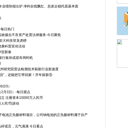
5年业绩快报出炉 净利全线飘红、息差企稳托底基本面
地
-每日热门
 高效撮合不良资产处置法律服务-今日聚焦
司农大科技登龙虎榜
健康科普宣传活动
津贺新春
银行板块或迎布局时机
资
杭州研究院雷达检测技术刷新行业新速度
动员”，还能把它带回家！开年探新⑤
2/3）
2月3日）-每日观点
 注册资本10000万人民币
万人民币|滚动
子电池正负极材料项目，公司钠电池的正负极材料属于自产
碎谣言，元气满满 今日看点