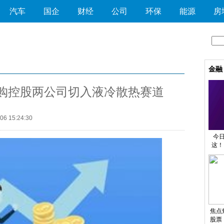
汽车
国企
财经
公司
环保
能源
房
金融
收购控股两公司切入液冷散热赛道
6 15:24:30
今
这！
焦点
股票