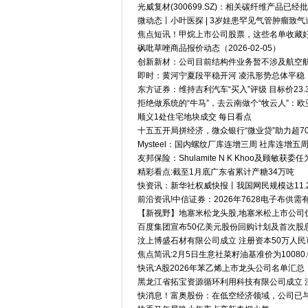
光威复材(300699.SZ)：相关碳纤维产品
微动态丨小叶医探 | 3岁娃患罕见气管肿瘤致
焦点短讯！甲烷上市公司股票，这些名单收藏好！（
砜吡草唑商品报价动态（2026-02-05）
创新新材：公司目前结构件业务暂不涉及航空航
即时：黄河宁夏段平稳开河 凌汛形势总体平稳
东方证券：维持吉利汽车“买入”评级 目标价23.
拒绝做系统的“牛马”，去云南做个“牧云人”：
顺义1处住宅地块成交 每日看点
十五五开局拼经济，微众银行“微业贷”助力超70
Mysteel：国内螺纹厂库连增三周 社库连增五
友邦保险：Shulamite N K Khoo及顾敏
精彩看点:截至1月底广东省累计产糖34万吨
快资讯：新华社权威快报丨我国网民规模达11.
前沿资讯!中信证券：2026年7628电子布供
【新视野】地塞米松龙头股,地塞米松上市公司优
百度集团宣布50亿美元股份回购计划及首次股
汶上博盛石材有限公司成立 注册资本50万人民
焦点简讯:2月5日生意社菜籽油基准价为10080.
快讯:A股2026年苯乙烯上市龙头公司名单汇总
黑龙江省拓宝资源循环利用科技有限公司成立 注
快消息！富奥股份：在低空经济领域，公司已