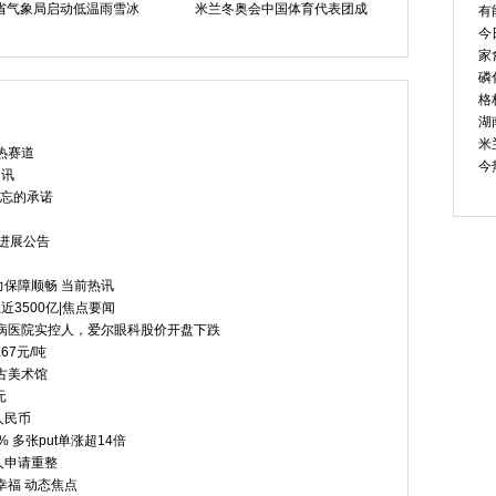
省气象局启动低温雨雪冰
米兰冬奥会中国体育代表团成
茂业商业公
有
今
家
磷
格
湖
米
热赛道
今
速讯
遗忘的承诺
的进展公告
保障顺畅 当前热讯
3500亿|焦点要闻
病医院实控人，爱尔眼科股价开盘下跌
67元/吨
古美术馆
元
人民币
 多张put单涨超14倍
人申请重整
幸福 动态焦点