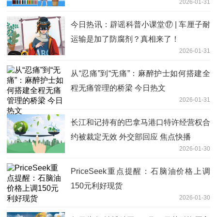
2026-01-31
今日热讯：辟谣科普小课堂⑰ | 车厘子耐
运输是加了防腐剂？真相来了！
2026-01-31
从“忍痛”到“无痛”：麻醉护士如何搭建全
程无痛管理的桥梁 今日热文
2026-01-31
长江和记持有的巴拿马港口特许经营权合
约被裁定无效 外交部回应 焦点快播
2026-01-30
PriceSeek重点提醒：石脑油价格上调
150元利好现货
2026-01-30