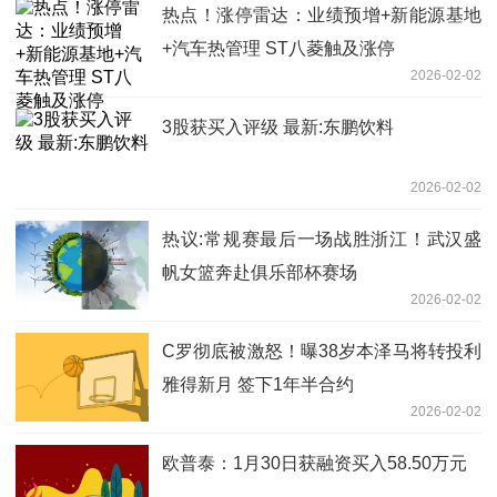
热点！涨停雷达：业绩预增+新能源基地
+汽车热管理 ST八菱触及涨停
2026-02-02
3股获买入评级 最新:东鹏饮料
2026-02-02
热议:常规赛最后一场战胜浙江！武汉盛
帆女篮奔赴俱乐部杯赛场
2026-02-02
C罗彻底被激怒！曝38岁本泽马将转投利
雅得新月 签下1年半合约
2026-02-02
欧普泰：1月30日获融资买入58.50万元