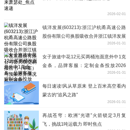
2026-02-01
镇洋发展(603213):浙江沪杭甬高速公路
股份有限公司换股吸收合并浙江镇洋发展
2026-01-31
股份有限公司暨关联交易报告书（草案）
与预案差异情况对比说明
女子旅途中花12元买两桶泡面意外中1克
金条，品牌客服：定制金条投放2026
2026-01-31
份，无法计算准确中奖概率|焦点要闻
每日速读!风从草原来 登上百米高空看内
蒙古的“追风之路”
2026-01-31
再战苍穹：欧洲“光谱”火箭锁定3月复
飞，挑战1吨运载力 即时焦点