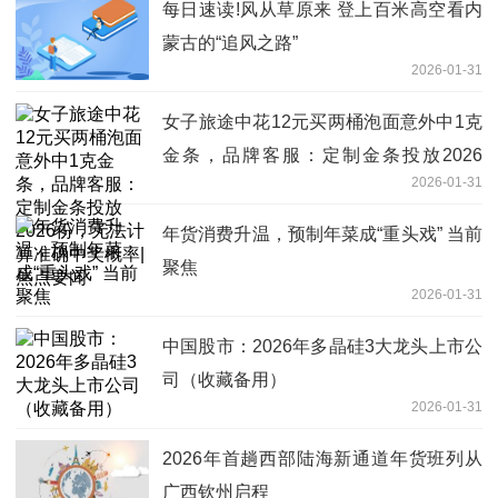
每日速读!风从草原来 登上百米高空看内
蒙古的“追风之路”
2026-01-31
女子旅途中花12元买两桶泡面意外中1克
金条，品牌客服：定制金条投放2026
2026-01-31
份，无法计算准确中奖概率|焦点要闻
年货消费升温，预制年菜成“重头戏” 当前
聚焦
2026-01-31
中国股市：2026年多晶硅3大龙头上市公
司（收藏备用）
2026-01-31
2026年首趟西部陆海新通道年货班列从
广西钦州启程