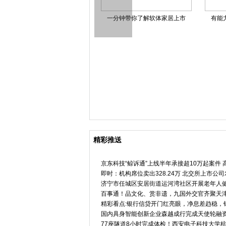
今日热讯：理想汽车-W(02015
家禽养殖股票龙头股共三只，
磷化工
湖南省气象局启动低温雨雪冰
米兰
精彩推送
京东科技“鲸诉通”上线半年承接超10万起案件
即时：机构席位卖出328.24万 北交所上市公
济宁市任城区安居街道运河湾社区开展老年人
百事通！品文化、赏非遗，九国外交官齐聚天
精彩看点:银行信贷开门红亮眼，净息差趋稳，
国内具身智能创新企业森越成行完成天使轮融
77座隧道8小时完成体检！西安电子科技大学