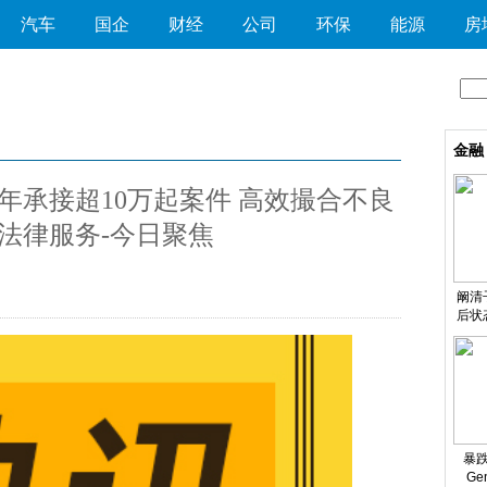
汽车
国企
财经
公司
环保
能源
房
金融
年承接超10万起案件 高效撮合不良
法律服务-今日聚焦
阚清
后状
谣言
暴跌
Ge