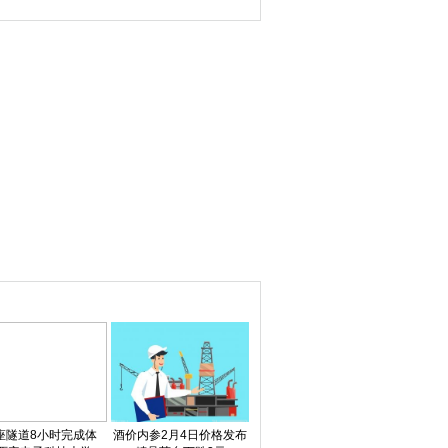
高盛、德银都认为市
场反应过度了
7座隧道8小时完成体
酒价内参2月4日价格发布