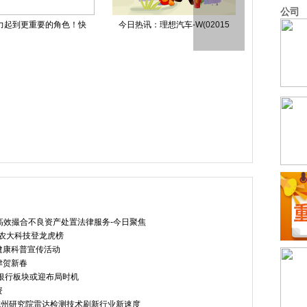
公司
十大相关公司排名_202
格林达大宗交易折价成交20.8
当前信息：
冬奥会中国体育代表团成
今热点：新疆吐鲁番100MW/40
银行理财收
 高效撮合不良资产处置法律服务-今日聚焦
司农大科技登龙虎榜
健康科普宣传活动
津贺新春
银行板块或迎布局时机
资
杭州研究院雷达检测技术刷新行业新速度