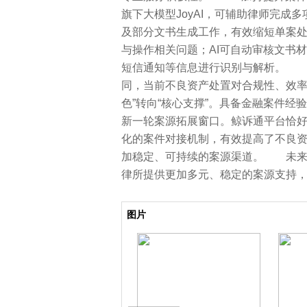
旗下大模型JoyAI，可辅助律师完成
及部分文书生成工作，有效缩短单案
与操作相关问题；AI可自动审核文书材
短信通知等信息进行识别与解析。 
同，当前不良资产处置对合规性、效率
色”转向“核心支撑”。具备金融案件
新一轮案源拓展窗口。鲸诉通平台恰
化的案件对接机制，有效提高了不良
加稳定、可持续的案源渠道。 未来
律所提供更加多元、稳定的案源支持
关键词：
资产
京东
化工
消费
信贷
资源
图片