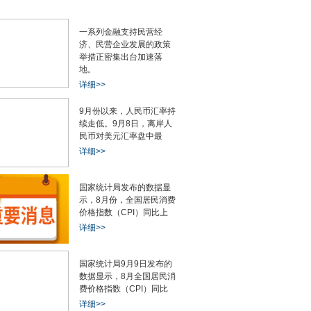
腾讯宣布：春节发
今夜决战日本队！一起为中国
茂业商业公告申报
一系列金融支持民营经
济、民营企业发展的政策
举措正密集出台加速落
地。
详细>>
9月份以来，人民币汇率持
续走低。9月8日，离岸人
益已不足3%？多家
2025年我国服务业转型升级步
讯息：广联航空：
民币对美元汇率盘中最
详细>>
国家统计局发布的数据显
示，8月份，全国居民消费
价格指数（CPI）同比上
详细>>
国家统计局9月9日发布的
数据显示，8月全国居民消
费价格指数（CPI）同比
详细>>