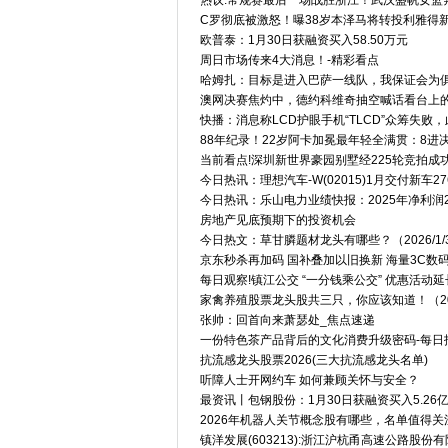
热议:常规赛最后一场战胜浙江！武汉盛帆女篮
C罗彻底被激怒！曝38岁本泽马将转投利雅得新
欧普泰：1月30日获融资买入58.50万元
周日市场传来4大消息！-精彩看点
哈姆扎：目标是进入巴萨一线队，我保证会为俱
澳网决赛焦灼中，德约科维奇抽空喊话看台上
快播：消息称LCD护眼手机“TLCD”众筹失败，
88年纪录！22岁阿卡加冕最年轻全满贯：8进
当前看点!深圳新世界豪园别墅经225轮竞拍成功
今日热讯：理想汽车-W(02015)1月交付新车27
今日热讯：乐山电力业绩快报：2025年净利润234
房地产见底预期下的投资机会
今日热文：草甘膦题材龙头有哪些？（2026/1/
京东秒杀再加码 国补叠加以旧换新 海量3C数
每日观察!镇江公交 “一分钱乘公交” 优惠活动延长至
家禽养殖股票龙头股共三只，你应该知道！（2026
张帅：回首向来萧瑟处_焦点速递
一份特色茶产品背后的文化消费升级密码-每日
抗流感龙头股票2026(三大抗流感龙头名单)
听障人士开网约车 如何兼顾关怀与安全？
最资讯丨包钢股份：1月30日获融资买入5.26
2026年机器人关节概念股有哪些，名单值得关
镇洋发展(603213):浙江沪杭甬高速公路