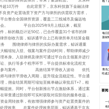
执行经验的律师及律所，带来了案源机会。 京东科
检！
州研
案件超10万件 在此背景下，京东科技旗下金融法律
焦不良资产处置场景下资产方与律所的供需双方需求，
。平台整合全国律所资源，覆盖二三线城市及偏远地
机会。 平台自2025年9月上线以来，截至
万件，标的额总计近50亿，已合作覆盖31个省市的律
每日
新材
合作律所创收方面，鲸诉通平台上已有律所单月结算金额
注册
服务 围绕律师与律所的实际办案需求，鲸诉通重
，大幅缩短入驻、领案与案件启动时间，帮助律师减少
处理本身。入驻律师及律所可通过平台自主领案并进行
诉讼、执行等多个程序环节，平台提供标准化流程支
青岛
选择参与案件。 高效结算平滑收入波动 依托
司成
律师与律所平滑收入周期，提升现金流稳定性。平台通
理，佣金结算周期可缩短至账单确认审批后T+7，相
大幅提效。同时，平台创新推出节点激励体系，通过案
要闻
师在审查通过阶段即可实时获取对应阶段的服务收益，
升资金周转效率，有效增强律师参与资产处置类案件的
一
有
件处理效率 在案件处理效率层面，鲸诉通基于京东