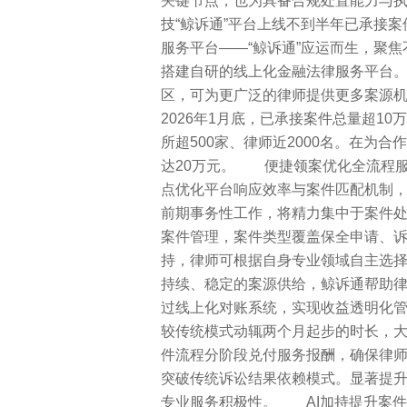
关键节点，也为具备合规处置能力与
技“鲸诉通”平台上线不到半年已承接
服务平台——“鲸诉通”应运而生，聚
搭建自研的线上化金融法律服务平台
区，可为更广泛的律师提供更多案源
2026年1月底，已承接案件总量超10
所超500家、律师近2000名。在为
达20万元。 便捷领案优化全流程
点优化平台响应效率与案件匹配机制
前期事务性工作，将精力集中于案件
案件管理，案件类型覆盖保全申请、
持，律师可根据自身专业领域自主
持续、稳定的案源供给，鲸诉通帮助
过线上化对账系统，实现收益透明化管
较传统模式动辄两个月起步的时长，
件流程分阶段兑付服务报酬，确保律
突破传统诉讼结果依赖模式。显著提
专业服务积极性。 AI加持提升案