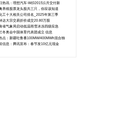
日热讯：理想汽车-W(02015)1月交付新
禽养殖股票龙头股共三只，你应该知道
化工十大相关公司排名_2025年第三季
林达大宗交易折价成交20.80万股
南省气象局启动低温雨雪冰冻四级应急
兰冬奥会中国体育代表团成立 信息
热点：新疆吐鲁番100MW/400MWh混合独
前信息：腾讯宣布：春节发10亿元现金