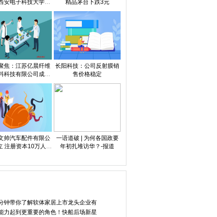
西安电子科技大学杭
精品茅台下跌3元
究院雷达检测技术刷
新行业新速度
聚焦：江苏亿晨纤维
长阳科技：公司反射膜销
料科技有限公司成立
售价格稳定
资本10000万人民币
文帅汽车配件有限公
一语道破 | 为何各国政要
立 注册资本10万人民
年初扎堆访华？-报道
币|每日看点
分钟带你了解软体家居上市龙头企业有
能力起到更重要的角色！快船后场新星