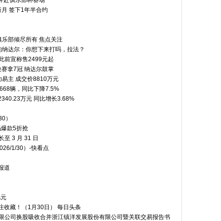
奔赴俱乐部杯赛场
月 签下1年半合约
乐部倾尽所有 焦点关注
的纳达尔：你想下来打吗，拉法？
此前宣称售2499元起
决赛拿7冠 纳达尔鼓掌
易主 成交价8810万元
668辆，同比下降7.5%
0.23万元 同比增长3.68%
30）
码爆款5折抢
 3 月 31 日
/1/30）-快看点
报道
亿元
注收藏！（1月30日） 每日头条
股份有限公司换股吸收合并浙江镇洋发展股份有限公司暨关联交易报告书