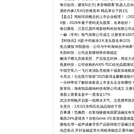
每日短讯：建筑N次方| 来首钢园看“机器人总
酒价内参2月4日价格发布 精品茅台下跌3元
【盘点】驾校培训概念的上市企业梳理！（2026/
A股：2026年量子密码龙头股票，名单收好！（
每日聚焦：江苏亿晨纤维新材料科技有限公司成立
一赫（常州）电气有限公司成立 注册资本100
【时快讯】A股:中药板块3大龙头股名单(2/3)
焦点播报:华阳股份：公司与中科海钠合作钠离
长阳科技：公司反射膜销售价格稳定
阚清子晒九宫格美照，产后状态封神，用实力击
燕麦科技：公司收购的AXIS-TEC硅光晶圆测
中国空军八一飞行表演队亮相第十届新加坡航
今亮点！元化医疗斩获“2025新浪金麒麟保险
一分钟带你了解软体家居上市龙头企业有哪些？（2
新资讯：海南智晶微纳科技有限公司成立 注册资
港股上善黄金盘中一度涨近17%
武汉市明晚开启新一轮降水天气，注意携带雨
生意社：2月3日东明石化油品报价下滑
百事通！范佩西：在客场惨败埃因霍温确实有
暴跌24%是错杀？谷歌Genie 3引发游戏股
微电生理一超声成像导管产品获得医疗器械注
动态焦点:开封金融监管分局核准杨忠正通许融