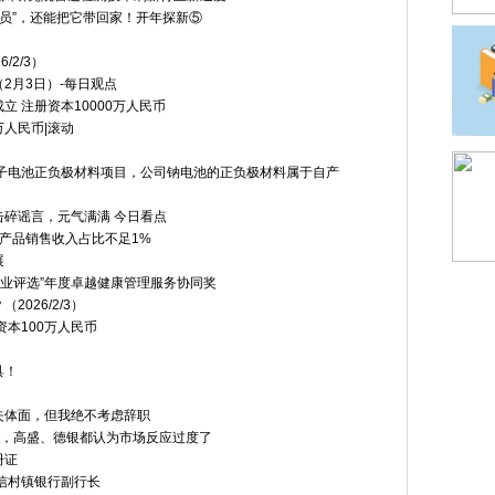
动员”，还能把它带回家！开年探新⑤
2/3）
2月3日）-每日观点
 注册资本10000万人民币
万人民币|滚动
子电池正负极材料项目，公司钠电池的正负极材料属于自产
碎谣言，元气满满 今日看点
试产品销售收入占比不足1%
展
行业评选”年度卓越健康管理服务协同奖
026/2/3）
本100万人民币
具！
失体面，但我绝不考虑辞职
崩盘，高盛、德银都认为市场反应过度了
册证
信村镇银行副行长