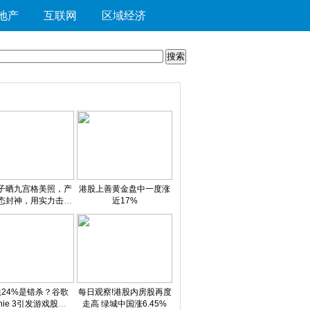
地产
互联网
区域经济
子晒九宫格美照，产
港股上善黄金盘中一度涨
态封神，用实力击碎
近17%
，元气满满 今日看点
24%是错杀？谷歌
每日观察!港股内房股再度
nie 3引发游戏股崩
走高 绿城中国涨6.45%