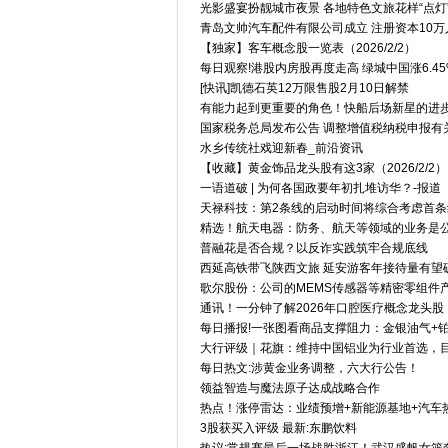
光影盛宴扮靓城市夜景 各地特色文旅花样“点灯
青岛文帅汽车配件有限公司成立 注册资本10万
【独家】客车概念股一览表（2026/2/2）
每日观察!港股内房股再度走高 绿城中国涨6.45
[快讯]凯德石英12万限售股2月10日解禁
有能力起到更重要的角色！快船后场新星的进步
国家税务总局发布公告 调整增值税纳税申报有
水乡传统社戏迎新春_前沿资讯
【收藏】黄金饰品龙头股有这3家（2026/2/2）
一语道破 | 为何各国政要年初扎堆访华？-报道
天禄科技：第2条线的启动时间将综合考虑首
精选！航天电器：防务、航天等领域的业务是
普融花是否合规？以反诈实践筑牢合规底线
西延高铁带飞陕西文旅 延安游客年接待量有望破
歌尔股份：公司的MEMS传感器等精密零组件
通讯！一分钟了解2026年口腔医疗概念龙头股，附
每日播报!一张图看商品支撑阻力：金银油气+铂钯
大行评级｜花旗：维持中国铝业为行业首选，目标
每日热文:涉黄金业务调整，六大行公告！
领益智造与魔法原子达成战略合作
热点！涨停雷达：业绩预增+新能源基地+汽车热
3股获买入评级 最新:东鹏饮料