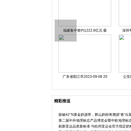
好邻居房产中介总部电话 好
福建集中签约1222.8亿元 最
深圳
广东省阳江市2023-09-08 20
公安
精彩推送
探秘42°N黄金奶源带，辉山奶粉将溯源“卷”出
第二届中外地理标志产品博览会暨中欧地理标
刷新亚运品质新标准 与杭州亚运会官方指定奶