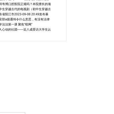
圳韦博口腔医院正规吗？本院擅长的项
中生穿越古代的电视剧（初中生穿越古
东省阳江市2023-09-08 20:49发布暴
安部a级通缉令什么意思，有没有法律
学法治第一课 聚焦“暗网”
人心动的社团——近八成受访大学生认