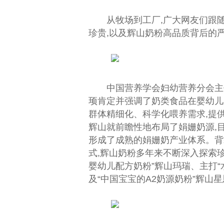
从
牧场
到工厂,广大网友们跟
珍贵,以及辉山奶粉高品质背后的
中国
营养学会妇幼营养分会
主
顼肯定并强调了奶类食品在婴幼儿
群体精细化、科学化喂养需求,提供
辉山就前瞻
性
地布局了娟姗奶源,
形成了成熟的娟姗奶产业体系。背
式,辉山奶粉多年来不断深入探索
婴幼儿配方奶粉”辉山玛瑞、主打“
及“
中国
宝宝的A2奶源奶粉”辉山星