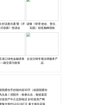
主对话唐兴通 暨《开
读懂《管理:使命、责任、
放式创新》悦读会
实践》创造巅峰绩效
五道口绿色金融讲座
企业注销专项法律服务产
——碳交易与政策
品
国我爱你手抄报内容30字（祖国我爱你
风头条丨祁阳市：铁拳出击，狠抓基层
邻居房产中介总部电话 好邻居房产网
建集中签约1222.8亿元 最大项目花落