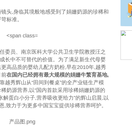
随镜头,身临其境般地感受到了娟姗奶源的珍稀和
严苛标准。
任
委员
、南京医科大学公共卫生学院教授汪之
成长中不可替代的价值。为了满足新生代母婴
更高品质的婴幼儿配方奶粉,早在2010年,越秀
目前
在国内已经拥有最大规模的娟姗牛繁育基地,
靠越秀辉山从“田间到餐桌”的全产业链生产模
珍稀奶源营养,以“国内首款采用珍稀娟姗奶源的
水解蛋白小分子,营养吸收更给力”的辉山启晨,以
恩,致力于为更多
中国
宝宝提供珍稀营养呵护。