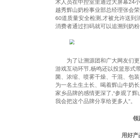
术人员在中控室里通过大屏幕24
越秀辉山奶粉事业部
总
经理张会荣
60道质量安全检测,才被允许送到
消费者通过扫码就可以追溯到奶粉
为了让溯源团和广大网友们更
游戏互动环节,杨鸣还以投篮形式
菌、浓缩、喷雾干燥、干混、包装
为一名土生土长、喝着辉山牛奶长
家乡品牌的感情更深了,“参观了辉
我会把这个品牌分享给更多人”。
领
用好产