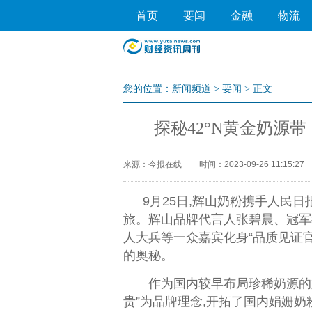
首页
要闻
金融
物流
您的位置：
新闻频道
>
要闻
> 正文
探秘42°N黄金奶源
来源：今报在线
时间：2023-09-26 11:15:27
9月25日,辉山奶粉携手
人民
日
旅。辉山品牌代言人张碧晨、冠军
人大
兵等一众嘉宾化身“品质见证
的奥秘。
作为国内较早布局珍稀奶源的
贵”为品牌理念,开拓了国内娟姗