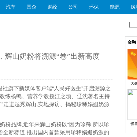
汽车
国企
财经
公司
环保
能源
房
金融
带，辉山奶粉将溯源“卷”出新高度
大健
报社旗下新媒体客户端“
人民
好医生”开启溯源之
教练杨鸣、营养学教授汪之顼、辽沈著名主持
官”走进越秀辉山,实地探访、揭秘珍稀娟姗奶源
奶粉品牌,
近
年来辉山奶粉以“因为珍稀,所以珍
怪兽
奶粉全新赛道,推出国内首款采用珍稀娟姗奶源的