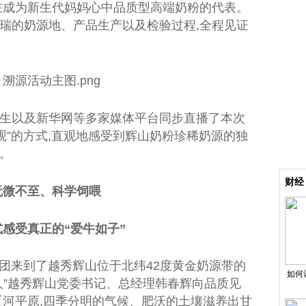
在成为新生
代妈
妈心中品质型高端奶粉的代表。
瑞的奶源地、产品生产以及检验过程,全程见证
生以及新华网等多家媒体
平
台
同步直播了本次
观”的方式,直观地感受到辉山奶粉珍稀奶源的独
。
财经
无
微
不至、科学饲喂
式感受真正的“爱牛如子”
源团来到了越秀辉山位于北纬42度黄金奶源带的
如何
人”越秀辉山党委
书记
、
总
经理韩春辉向品质见
辽河
平
原,四季分明的气候、肥沃的土壤滋养出甘