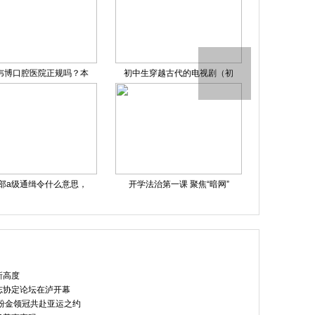
韦博口腔医院正规吗？本
初中生穿越古代的电视剧（初
令人心动的
部a级通缉令什么意思，
开学法治第一课 聚焦“暗网”
暴雨+山洪
新高度
志协定论坛在泸开幕
粉金领冠共赴亚运之约