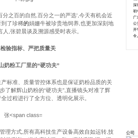
深
初
百分之百的自然,百分之一的严选’,今天有机会
近
广
看到了珍稀
的
娟姗牛被珍贵地饲养,也更加深刻地
公
开
言人,张碧晨谈及溯源感受时表示。
令
0项检验指标、严把质量关
山奶粉工厂里的“硬功夫”
生产标准、质量管控体系也是保证奶粉品质的关
步了解辉山奶粉的“硬功夫”,直播镜头对准了辉
产全过程进行了全方位、透明化展示。
管理方式,所有高科技生产设备高效自如运转,技
公司