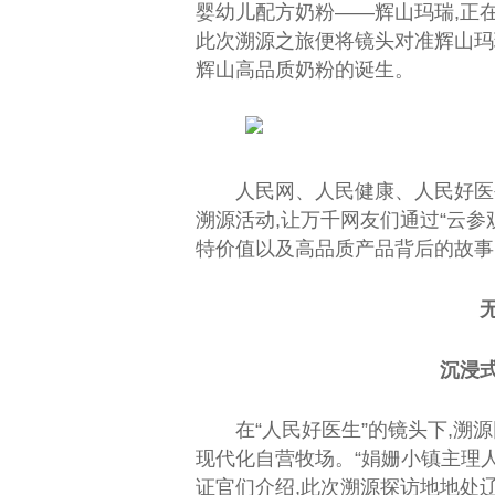
婴幼儿配方奶粉——辉山玛瑞,正
此次溯源之旅便将镜头对准辉山玛
辉山高品质奶粉的诞生。
人民
网、
人民
健康、
人民
好医
溯源活动,让万千网友们通过“云参
特价值以及高品质产品背后的故事
沉浸
在“
人民
好医生”的镜头下,溯
现代化自营
牧场
。“娟姗小镇主理
证官们介绍,此次溯源探访地地处