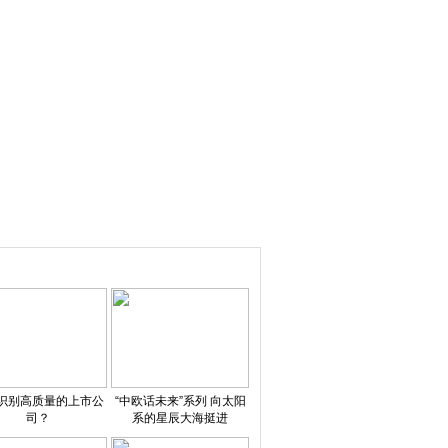
识别高质量的上市公
“中欧话未来”系列 向太阳
司？
系的星辰大海挺进