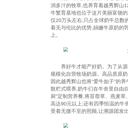
润多汁的牧草,也养育着越秀辉山1
牛繁育基地也位于这片美丽富饶的
仅20万头左右,只占全球奶牛
总
数
着无与伦比的优势,娟姗牛原奶的乳
上。
养好牛才能产好奶。为了从源
规模化自营
牧场
奶源。高品质原奶
因此越秀辉山也将“爱牛如子”的
养
散栏式喂养,奶牛们在牛舍里自由自
厨”定制营养餐,将苜蓿草、燕麦
高达90元以上;还有四季恒温的牛
受着无
微
不至的照顾,让溯源团发