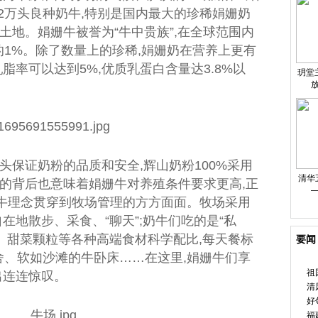
2万头良种奶牛,特别是国内最大的珍稀娟姗奶
土地。娟姗牛被誉为“牛中贵族”,在全球范围内
的1%。除了数量上的珍稀,娟姗奶在营养上更有
脂率可以达到5%,优质乳蛋白含量达3.8%以
玥堂
头保证奶粉的品质和安全,辉山奶粉100%采用
清华
的背后也意味着娟姗牛对养殖条件要求更高,正
牛
理念贯穿到
牧场
管理的方方面面。
牧场
采用
在地散步、采食、“聊天”;奶牛们吃的是“私
草、甜菜颗粒等各种高端食材科学配比,每天餐标
要闻
舍、软如沙滩的牛卧床……在这里,娟姗牛们享
祖
出连连惊叹。
清
好
福