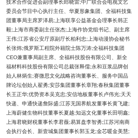
技术合作促进会副理事长郎晓雷;中广联合会电视文艺
委员会节目中心执行
主任、华夏形象集团、全福科技集
团董事局
主席罗泽易;上海联享公益
基金会理事长韩正
毅;上海市商委副
主任张杰;上海作协党组
书记、副
主席
王伟;江苏省公安厅原副厅长柏利忠;上海动漫
协会秘书
长张炜;
俄罗斯工程院外籍院士陈万涛;全福科技集团
CEO兼董事局副
主席、全福科技股份有限公司、新全
福材料科技股份有限公司
总裁张释儒;永和豆浆品牌创
始人林炳生;赛
微思文化战略咨询董事长、服务
中国品
牌论坛创始人翟勇;安莎集团董事长章翔;春秋集团董事
长王正华;优势资本吴克忠;安信地板董事长卢伟光;天天
快递、申通快递詹际盛;江苏无国界航发董事长黄飞建;
上海蔚健生物科技董事长夏越;知远文化董事长田明鑫;
上海君晓财税董事长李君
薇;易算盘李智勇;江苏河南商
会执行
会长、新壹城集团董事长郭玉龙;金芯暖金美慧;