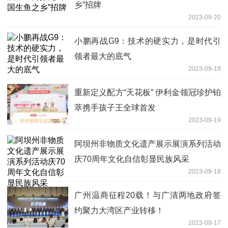
乡”招牌
2023-09-20
小鹏再战G9：技术的硬实力，是时代引
领者最大的底气
2023-09-19
重新定义配方“天花板” 伊利金领冠珍护铂
萃携手孩子王全球首发
2023-09-19
阿坝州非物质文化遗产展示展演系列活动
庆70周年文化自信彰显民族风采
2023-09-18
广州温商征程20载！与广清两地政府签
约聚力大湾区产业转移！
2023-09-17