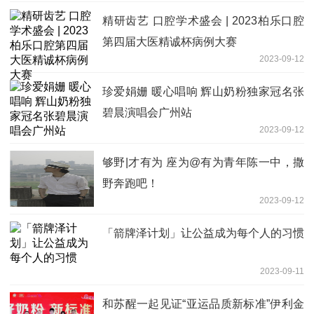
精研齿艺 口腔学术盛会 | 2023柏乐口腔
第四届大医精诚杯病例大赛
2023-09-12
珍爱娟姗 暖心唱响 辉山奶粉独家冠名张
碧晨演唱会广州站
2023-09-12
够野|才有为 座为@有为青年陈一中，撒
野奔跑吧！
2023-09-12
「箭牌泽计划」让公益成为每个人的习惯
2023-09-11
和苏醒一起见证“亚运品质新标准”伊利金