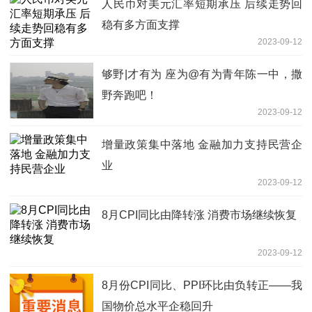
人民币对美元汇率短期承压 后续走势回
稳有多方面支撑
2023-09-12
够野|才有为 座为@有为青年陈一中，撒
野奔跑吧！
2023-09-12
增量政策集中落地 金融加力支持民营企
业
2023-09-12
8月CPI同比由降转涨 消费市场继续恢复
2023-09-12
8月份CPI同比、PPI环比由负转正——我
国物价总水平企稳回升