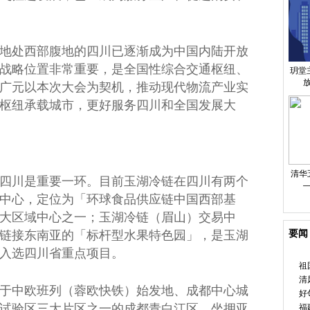
地处西部腹地的四川已逐渐成为
中国
内陆开放
战略位置非常
重要
，是全国
性
综合交通枢纽、
玥堂
广元以本次大会为契机，推动现代物流产业实
枢纽承载城市，更好服务四川和全国发展大
清华
四川是
重要
一环。目前玉湖冷链在四川有两个
中心，定位为「环球食品供应链
中国
西部基
大区域中心之一；玉湖冷链（眉山）
交易
中
要闻
链接东南亚的「标杆型水果特色园」，是玉湖
入选四川省重点项目。
祖
清
于中欧班列（蓉欧快铁）始发地、成都中心城
好
试验区三大片区之一的成都青白江区，坐拥亚
福