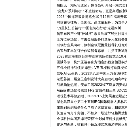
屈臣氏「潮玩妆造区」惊喜亮相 开启一站式美
“骁龙X”系列解析：不止新命名，更是高通的新
2023中国海洋装备博览会10月12日在福州开幕
对话在明律所：全国化、高质量服务，为当事
“万里长江公益行 中国包装在行动”走进四川
筑牢东风产业链“护城河” 东昱欣晟下线交付首
全方位多场景，丰田金融服务打造多元化服务
引领行业风向标，伊利金领冠携最新母乳研究
吉宝与汇丰签订合作谅解备忘录，共拓亚洲减
2023首届海南国际热带食材供应链博览会10月
圆满落幕！杭州亚运会官方指定奶粉金领冠实
五棵松精神引领者 华熙LIVE·五棵松打造沉浸
驾驭AI·云生长，2023第八届中国人力资源
法恩莎第二届全卫定制设计大赛启动礼顺利举
引燃购物热潮，安华卫浴2023线下巡展西安
Aqara 携场景传感器 FP2 震撼亮相三星 SDC2
潮玩艺术再掀热潮，2023PTS上海展邂逅熠
湖北武汉举办第二十五届IRO国际机器人奥林
东郊到家到底是什么？看了这篇文章，相信就
长途自驾舟车劳顿，不如来一场近郊轻越野放
全福科技集团罗泽易荣获“全球健康科技贡献奖”
传承与创新，拈花湾小镇沉浸式戏曲游持续火