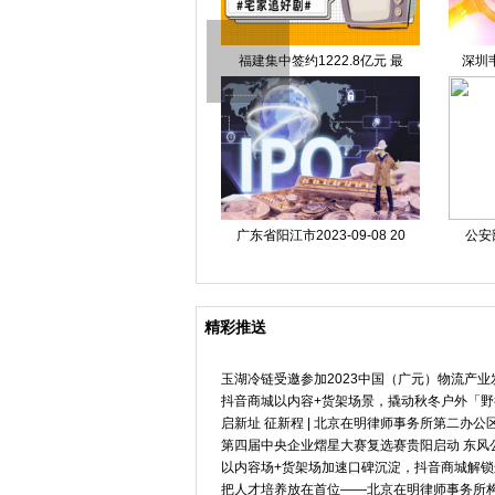
好邻居房产中介总部电话 好
福建集中签约1222.8亿元 最
深圳
广东省阳江市2023-09-08 20
公安
精彩推送
玉湖冷链受邀参加2023中国（广元）物流产业
抖音商城以内容+货架场景，撬动秋冬户外「野
启新址 征新程 | 北京在明律师事务所第二办公
第四届中央企业熠星大赛复选赛贵阳启动 东风
以内容场+货架场加速口碑沉淀，抖音商城解
把人才培养放在首位——北京在明律师事务所