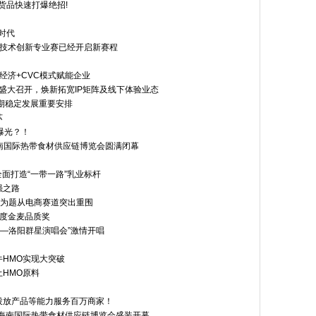
货品快速打爆绝招!
时代
业技术创新专业赛已经开启新赛程
经济+CVC模式赋能企业
权大会盛大召开，焕新拓宽IP矩阵及线下体验业态
期稳定发展重要安排
苏
曝光？！
海南国际热带食材供应链博览会圆满闭幕
全面打造“一带一路”乳业标杆
强之路
”为题从电商赛道突出重围
年度金麦品质奖
——洛阳群星演唱会”激情开唱
HMO实现大突破
HMO原料
I投放产品等能力服务百万商家！
届海南国际热带食材供应链博览会盛装开幕