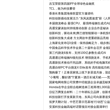
吉宝荣获第四届IFF全球绿色金融奖
TCL，敢为科技攀登
香港长青集团海推联盟官方邀请码
科技创新撬动发展活力 “东风岚图速度”获《人
本届骁龙峰会 最强CPU、最强终端侧生成式AI
高通安蒙谈如何持续推动创新 企业合作是秘诀
创新科技，驱动未来|弗兰德智能驱动一体机惊
创新科技集大成者 方太两款年度重磅新品亮相
上海家化发布Q3业绩：保持战略定力，稳步推
中国食品科学技术学会第二十届年会召开 金领
第三代骁龙8发布，支持100亿参数生成式AI
高通通过终端侧AI领先技术 增强骁龙本、手机
高通新技术推动不同品牌、系统的手机电脑耳
高通自研PC平台骁龙X Elite发布 高性能低功耗
预购爆了！正泰居家线上线下多渠道共振，迎
“小葡萄，酿好酒”宁夏第一酒庄长城天赋——
国家电网有限公司荣膺中经能源企业卓越贡献
Honda在华企业联合植树造林工程再增1,000亩
仪征万腾复合材料：二十年耕耘立品牌，创新
科技创新打开发展新天地，东风公司向新赛道突
筑梦天鹅计划，中芭艺蕾示范基地“行动芭”公
安溪科技金融高端对话暨项目对接会圆满举行