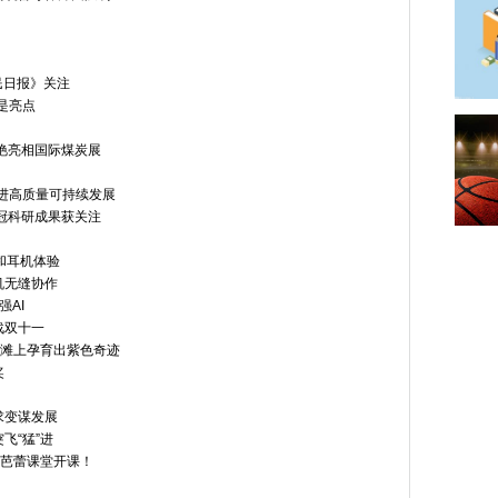
民日报》关注
是亮点
艳亮相国际煤炭展
进高质量可持续发展
冠科研成果获关注
和耳机体验
机无缝协作
强AI
战双十一
荒滩上孕育出紫色奇迹
奖
求变谋发展
飞“猛”进
益芭蕾课堂开课！