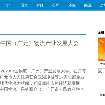
汽车
国企
财经
公司
环保
能源
房
金融
23中国（广元）物流产业发展大会
大健
023
中国
物流（广元）产业发展大会。在开幕
广元市
人民
政府
联合玉湖冷链等17家头部企业
现代物流大枢纽，积极赋能实体经济新发展，
中国
物流与采购联合会、广元市
人民
政府
联合
怪兽