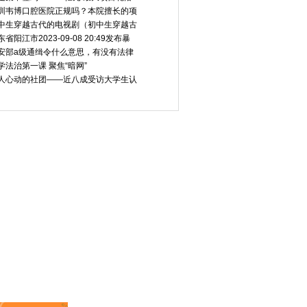
圳韦博口腔医院正规吗？本院擅长的项
中生穿越古代的电视剧（初中生穿越古
东省阳江市2023-09-08 20:49发布暴
安部a级通缉令什么意思，有没有法律
学法治第一课 聚焦“暗网”
人心动的社团——近八成受访大学生认