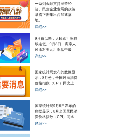
一系列金融支持民营经
济、民营企业发展的政策
举措正密集出台加速落
社团——近八成受
晶晨股份：第二代Wi-Fi蓝牙
农村集体经济组织
地。
详细>>
9月份以来，人民币汇率持
续走低。9月8日，离岸人
民币对美元汇率盘中最
详细>>
+地质灾害三预警齐
东南亚的汽车圈，一场中日对
华为Mate 60官
国家统计局发布的数据显
示，8月份，全国居民消费
价格指数（CPI）同比上
详细>>
国家统计局9月9日发布的
数据显示，8月全国居民消
费价格指数（CPI）同比
详细>>