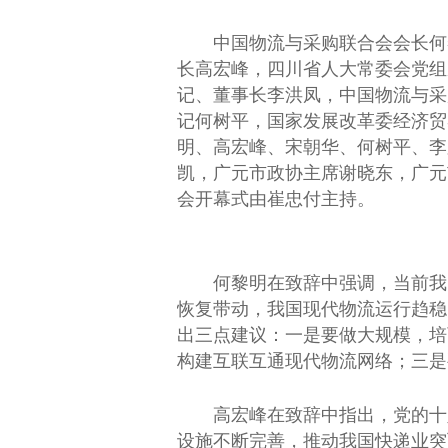
中国
物流与采购联合会
会长
何
长
高宏峰，四川省
人大
常委
会党组
记
、董事长李洪凤，
中国
物流与采
记
何树
平
，
国家
发展改革委经济贸
明、高宏峰、宋朝华、何树
平
、李
凯，广元市政协
主席
谢晓东，广元
会开幕式由崔忠付主持。
何黎明在致辞中强调，当前我
恢复带动，我国现代物流运行趋稳
出
三点建议：一是要做大规模，培
构建互联互通现代物流网络；三是
高宏峰在致辞中指出，党的十
设施不断完善，推动我国快递业突