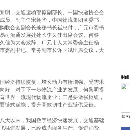
黎明，交通运输部原副部长、
中国
快递
协会
会
成员、副
主任
宋朝华，
中国
物流集团党委
书
购联合会副
会长
兼秘书长崔忠付，广元市委
书
易司流通发展处处长李久佳出席会议。何黎
久佳为大会致辞，广元市
人大
常委
会
主任
杨
市委副
书记
、常务副
市长
许国斌出席会议，大
财经
国经济持续恢复，增长动力有所增强。受需求
向好。对于下一步物流产业的发展，何黎明
提
育世界一流现代物流企业；二是要做强枢纽，
要链式赋能，提升高效韧
性
产业链供应链。
如何
八大以来，我国数字经济快速发展，交通基础
飞猛进发展，已经成为服务生产、促进消费、