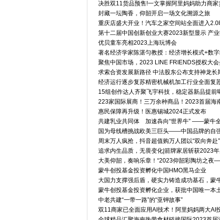
决胜双11货品预售!一文掌握阿里妈妈助力商家
封藏一坛陶香，仰韶开启一场文化溯源之旅
重庆店盛大开业！汽车之家空间站全面进入2.0
第十二届中国创新创业大赛2023新型显示 产
优贝童车亮相2023上海玩博会
著名经济学家陈湛匀教授：经济增长模式+数字
聚焦中国市场，2023 LINE FRIENDS授
求索合资发展新路径 中法股东公布支持神龙长
经济运行逐步复苏精密机械机加工行业全面复
15组创作达人齐聚飞宇科技，稳定器新品提前
223家国际展商！三万余种商品！2023首届
惠民保障再升级！医惠锡城2024正式发布
共建乳业共同体 加速犇向“世界牛” ——蒙牛
国为母线槽挑战欧美三巨头——中国品牌的自
周末万人疯抢，抖音超值购万人团以“双向奔赴
追求内生品质，无畏变化|箭牌家居斩获2023
大美仰韶，奏响乐章！“2023仰韶彩陶坊之夜
蒙牛创投基金投资孵化中国HMO黑马企业
大国力支撑强后盾，硬实力铸造成功基石，蒙牛
蒙牛创投基金投资孵化企业，获批中国唯一本土
中老共建“一带一路”的“亚钾故事”
双11商家已全面应用AI技术！阿里妈妈两大A
全球精品汇聚海南热带食材链接国际2023首