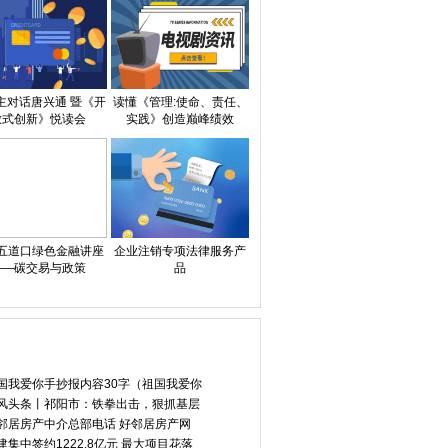
主对话唐兴通 暨《开
读懂《管理:使命、责任、
放式创新》悦读会
实践》创造巅峰绩效
五道口绿色金融讲座
企业注销专项法律服务产
——碳交易与政策
品
国我爱你手抄报内容30字（祖国我爱你
风头条丨祁阳市：铁拳出击，狠抓基层
邻居房产中介总部电话 好邻居房产网
建集中签约1222.8亿元 最大项目花落