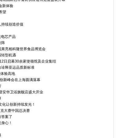
妆新体验
希望
人持续创造价值
批电芯产品
矩阵
成果亮相科隆世界食品博览会
碳转型机遇
12日启幕30余家使领馆及企业集结
力诠释亚运品质新标准
式体验高地
科技创新峰会在上海圆满落幕
行
站暨安华卫浴旗舰店盛大开业
3
起文化让创新持续发光！
匹克大赛中国总决赛
有答案了
松身心！
爆