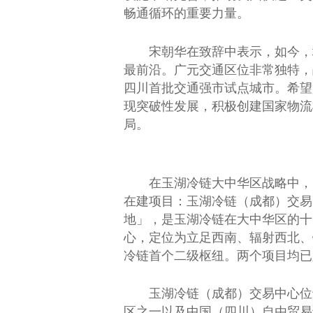
畅通循环的
重要
力量。
宋朝华在致辞中表示，如今，
最前沿。广元交通区位非常独特，
四川首批交通强市试点城市。希望
现突破
性
发展，积极创
建国
家物流
局。
在玉湖冷链大中华区战略中，
在建项目：玉湖冷链（成都）
交易
地」，是玉湖冷链在大中华区的十
心，定位为立足西南、辐射西北、
冷链首个二级枢纽。两个项目均已
玉湖冷链（成都）
交易
中心位
区之一以及
中国
（四川）自由贸易