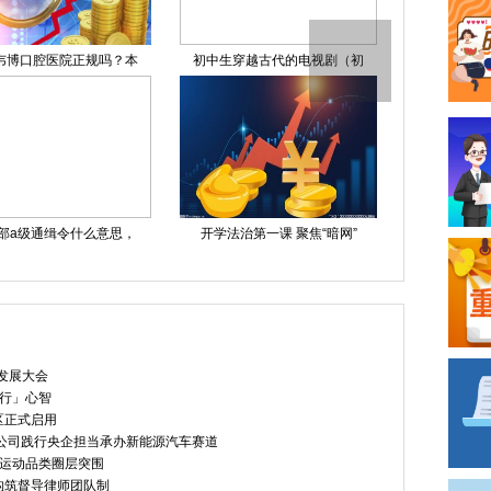
韦博口腔医院正规吗？本
初中生穿越古代的电视剧（初
令人心动的
部a级通缉令什么意思，
开学法治第一课 聚焦“暗网”
暴雨+山洪
发展大会
行」心智
区正式启用
公司践行央企担当承办新能源汽车赛道
锁运动品类圈层突围
构筑督导律师团队制