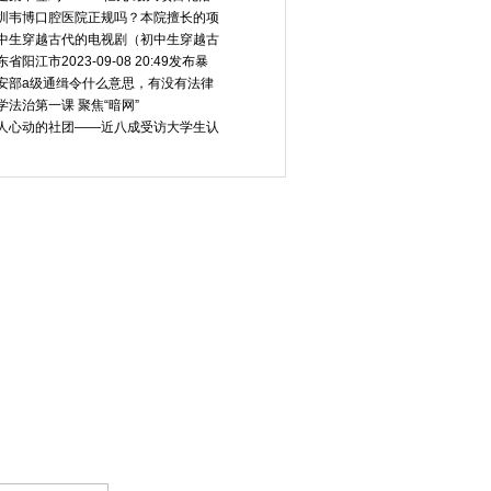
圳韦博口腔医院正规吗？本院擅长的项
中生穿越古代的电视剧（初中生穿越古
东省阳江市2023-09-08 20:49发布暴
安部a级通缉令什么意思，有没有法律
学法治第一课 聚焦“暗网”
人心动的社团——近八成受访大学生认