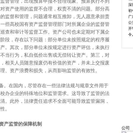
地监督管理，出现预算申报不合理现象、预算执行不到
深
在对资产使用的监督不合理，权责不清的问题。部分高
初
格的监督和管理，问题通常相互推卸，无人愿意承担责
广
公
，一些高校国有资产监督管理部门对所属企业的监督管
开
的巡查和审计等监督工作。资产公司也未定期对下属企
令
置阶段，存在以下问题：部分单位未按照规定的程序履
资产。其次，部分单位未按规定进行资产评估，未执行
等不当行为，私自低价出售或无偿转让资产。第三，对
松，相关人员随意报废仍有价值的资产，并未上交报废
合理、资产浪费和损失，从而影响监管的有效
性。
备。在国内，尽管存在一些
法律法规与规章文件用于
校校办企业的特殊地位和监管需求。这导致了监管的
法
不清。此外，
法律责任追求不全面可能导致监管漏洞，
密
性。
资产监管的保障机制
公司