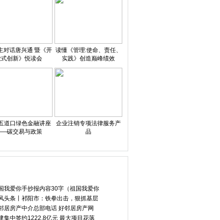
主对话唐兴通 暨《开
读懂《管理:使命、责任、
放式创新》悦读会
实践》创造巅峰绩效
五道口绿色金融讲座
企业注销专项法律服务产
——碳交易与政策
品
国我爱你手抄报内容30字（祖国我爱你
风头条丨祁阳市：铁拳出击，狠抓基层
邻居房产中介总部电话 好邻居房产网
建集中签约1222.8亿元 最大项目花落