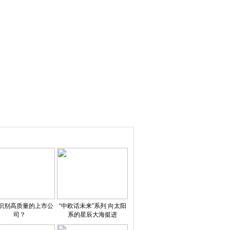
识别高质量的上市公
“中欧话未来”系列 向太阳
司？
系的星辰大海挺进