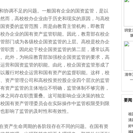
和协调不足的问题。一般国有企业的国资监管，是以
。然而，高校校办企业由于历史和现实的原因，与高校
于国资委的监管范围，而是由教育主管机构，即教育
玥堂
对校办企业的国有资产监管职能。因此，教育部在校企
主管部门成为各级校企国资监管的上层。高校是校办企
监管职责，因此处于校企国资监管的第二层，通常以高
管。此外，为响应教育部加强校企国资监管的要求，高
企运营和国资监管的职能。由此，校企国资监管形成了
，以履行对校企运营和国有资产的监督职能。这样，校
清华
校、
资产管理公司和高校
投资控股企业四个层次的监管
国有资产监管的主体地位不明确，监管体制不够完善，
主体之间存在职责重叠。这可能影响企业决策的
独立
要闻
高校国有
资产管理
委员会在实际操作中监管权限受到限
，也影响了监管的及时
性和有效
性。
祖
清
在资产生命周期的各阶段存在不同的问题。在国有资
好
福